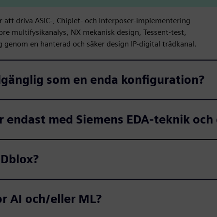
ör att driva ASIC-, Chiplet- och Interposer-implementering
bre multifysikanalys, NX mekanisk design, Tessent-test,
ing genom en hanterad och säker design IP-digital trådkanal.
llgänglig som en enda konfiguration?
or endast med Siemens EDA-teknik och
3Dblox?
r AI och/eller ML?