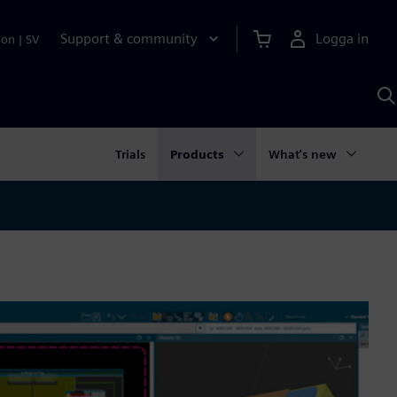
Support & community
Logga in
ion
|
SV
S
m
S
A
Trials
Products
What's new