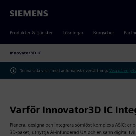
Siemens
Produkter & tjänster
Lösningar
Branscher
Partn
Innovator3D IC
Denna sida visas med automatisk översättning.
Visa på engels
Varför Innovator3D IC Inte
Planera, designa och integrera sömlöst komplexa ASIC: er oc
3D-paket, utnyttja AI-infunderad UX och en sann digital tvi