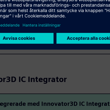
ekosystemet
nta designarbetsflöden
r3D IC Integrator
ntegrerade med Innovator3D IC Integrat