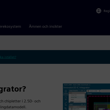
Reg
erekosystem
Ämnen och insikter
ka istället?
grator?
h chipletter i 2.5D- och
llingdatamodell.