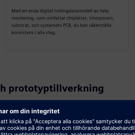
Med en enda digital tvillingdatamodell av hela
montering, som omfattar chipletter, interposers,
substrat, och systemets PCB, du kan säkerställa
konsistens i alla steg.
h prototyptillverkning