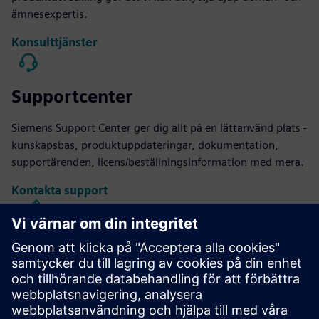
ämnesexpertis.
Konsulttjänster
Supportcenter
Siemens Support Center ger dig allt på en lättanvänd plats -
kunskapsbas, produktuppdateringar, dokumentation,
supportärenden, licens/beställningsinformation med mera.
Kontakta support
Kaliber IC Design & Tillverkning
Verktygssviten Calibre ger exakt, effektiv, omfattande IC-
verifiering och optimering över alla processnoder och
designstilar samtidigt som resursanvändning och