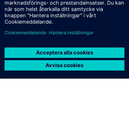
bandutningsscheman minimeras.
Lär dig av experter