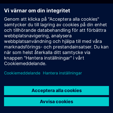
KARRIÄRER
©
Siemens
2026
Företagsinformation
Sekretessmeddelande
Kakor meddelande
Användarvillkor
Digitalt ID
Visselblåsning