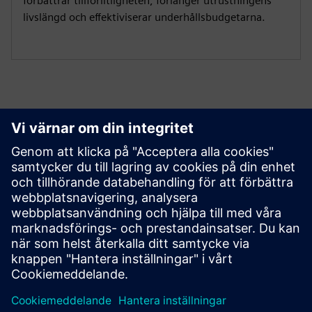
förbättrar tillförlitligheten, förlänger utrustningens
livslängd och effektiviserar underhållsbudgetarna.
Kom igång
Contact us