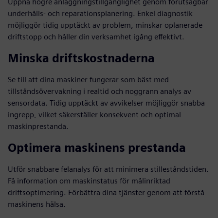
Uppnå högre anläggningstillgänglighet genom förutsägbar
underhålls- och reparationsplanering. Enkel diagnostik
möjliggör tidig upptäckt av problem, minskar oplanerade
driftstopp och håller din verksamhet igång effektivt.
Minska driftskostnaderna
Se till att dina maskiner fungerar som bäst med
tillståndsövervakning i realtid och noggrann analys av
sensordata. Tidig upptäckt av avvikelser möjliggör snabba
ingrepp, vilket säkerställer konsekvent och optimal
maskinprestanda.
Optimera maskinens prestanda
Utför snabbare felanalys för att minimera stilleståndstiden.
Få information om maskinstatus för målinriktad
driftsoptimering. Förbättra dina tjänster genom att förstå
maskinens hälsa.