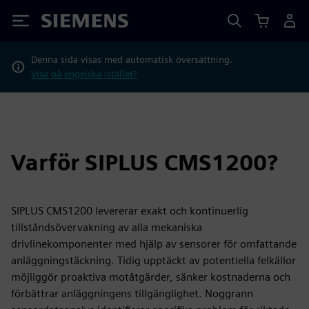
Siemens
Denna sida visas med automatisk översättning.
Visa på engelska istället?
Varför SIPLUS CMS1200?
SIPLUS CMS1200 levererar exakt och kontinuerlig
tillståndsövervakning av alla mekaniska
drivlinekomponenter med hjälp av sensorer för omfattande
anläggningstäckning. Tidig upptäckt av potentiella felkällor
möjliggör proaktiva motåtgärder, sänker kostnaderna och
förbättrar anläggningens tillgänglighet. Noggrann