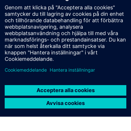
Drivetrain Analyzer Edge​
Monitor and analyze data from your SINAMICS drives
in real time using AI. Drivetrain Analyzer Edge
increases system availability and optimizes energy
consumption.