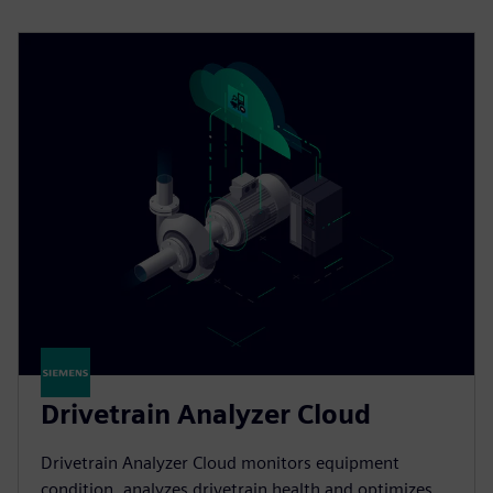
Drivetrain Analyzer Cloud​
Drivetrain Analyzer Cloud monitors equipment
condition, analyzes drivetrain health and optimizes