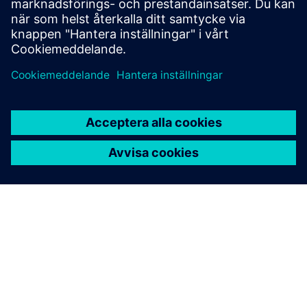
Produktöversikt |
Samla in data från de snabbaste
komplexa applikationerna
OM SIEMENS