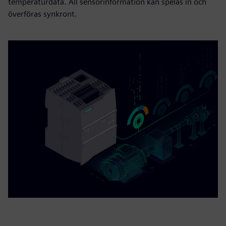
temperaturdata. All sensorinformation kan spelas in och
överföras synkront.