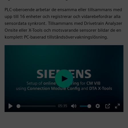
PLC-oberoende arbetar de ensamma eller tillsammans med
upp till 16 enheter och registrerar och vidarebefordrar alla
sensordata synkront. Tillsammans med Drivetrain Analyzer
Onsite eller X-Tools och motsvarande sensorer bildar de en
komplett PC-baserad tillståndsövervakningslösning.
Play
05:35
Play
Mute
Settings
PIP
Enter
fulls