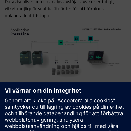
Datavisualisering och analys avslöjar avvikelser tidigt,
vilket möjliggör snabba åtgärder för att förhindra
oplanerade driftstopp.
Produktdetaljer