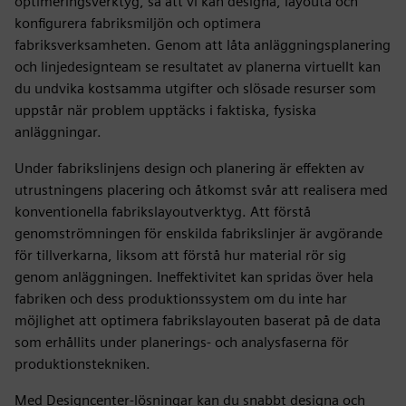
optimeringsverktyg, så att vi kan designa, layouta och
konfigurera fabriksmiljön och optimera
fabriksverksamheten. Genom att låta anläggningsplanering
och linjedesignteam se resultatet av planerna virtuellt kan
du undvika kostsamma utgifter och slösade resurser som
uppstår när problem upptäcks i faktiska, fysiska
anläggningar.
Under fabrikslinjens design och planering är effekten av
utrustningens placering och åtkomst svår att realisera med
konventionella fabrikslayoutverktyg. Att förstå
genomströmningen för enskilda fabrikslinjer är avgörande
för tillverkarna, liksom att förstå hur material rör sig
genom anläggningen. Ineffektivitet kan spridas över hela
fabriken och dess produktionssystem om du inte har
möjlighet att optimera fabrikslayouten baserat på de data
som erhållits under planerings- och analysfaserna för
produktionstekniken.
Med Designcenter-lösningar kan du snabbt designa och