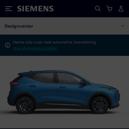
Siemens
Designcenter
Denna sida visas med automatisk översättning.
Visa på engelska istället?