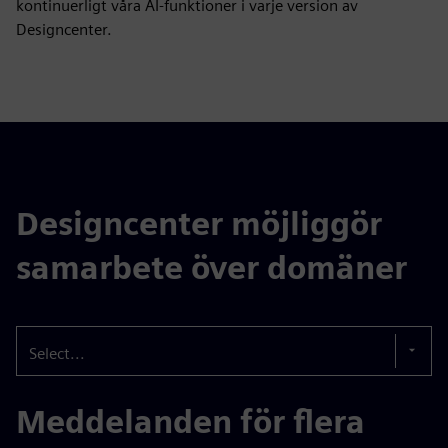
kontinuerligt våra AI-funktioner i varje version av
Designcenter.
Designcenter möjliggör
samarbete över domäner
Select...
Meddelanden för flera