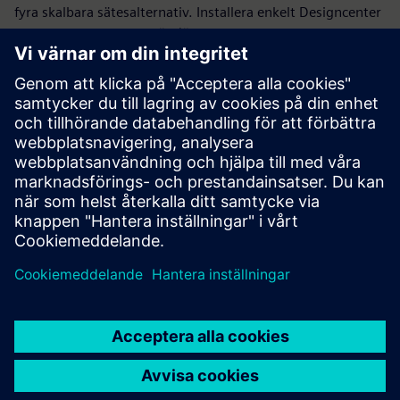
fyra skalbara sätesalternativ. Installera enkelt Designcenter
X på dina enheter för
sömlös
anslutning. Byggd på
Designcenter-arkitekturen kan du fortsätta samarbeta över
olika discipliner utan dataförlust — med förtroende för
säker datahantering.
Prova innan du köper med en 30-dagars provperiod.
Prova nu