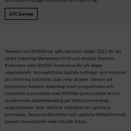
och NVIDIA möjliggör AI-fabriken från chip till nät.
GTC Europa
Siemens och NVIDIA har gått samman sedan 2022 för att
väcka Industrial Metaverse till liv och ansluta Siemens
Xcelerator med NVIDIA Omniverse för att skapa
uppslukande, fotorealistiska digitala tvillingar som kommer
att omforma industrier över hela världen. Genom att
kombinera Siemens ledarskap inom programvara och
industriell automation med NVIDIAs banbrytande AI och
accelererade databehandling ger detta partnerskap
organisationer över sektorer möjlighet att optimera
prestanda, öka produktiviteten och uppfylla hållbarhetsmål
genom innovationer med virtuellt fokus.