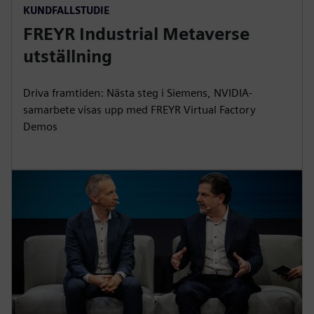
KUNDFALLSTUDIE
l
u
e
I
n
FREYR Industrial Metaverse
a
t
t
P
t
y
e
t
e
utställning
i
r
n
f
Driva framtiden: Nästa steg i Siemens, NVIDIA-
g
u
samarbete visas upp med FREYR Virtual Factory
s
l
Demos
l
s
c
r
e
e
n