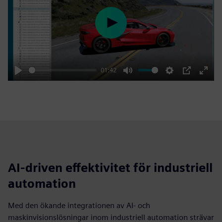
Play
01:42
Play
Mute
Settings
PIP
Enter
fulls
AI-driven effektivitet för industriell
automation
Med den ökande integrationen av AI- och
maskinvisionslösningar inom industriell automation strävar