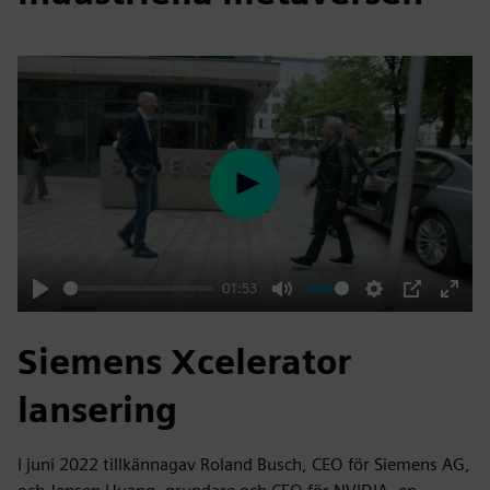
Play
01:53
Play
Mute
Settings
PIP
Enter
fulls
Siemens Xcelerator
lansering
I juni 2022 tillkännagav Roland Busch, CEO för Siemens AG,