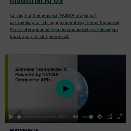
Industrial AI OS
Lär dig hur Siemens och NVIDIA utökar sitt
partnerskap för att bygga operativsystemet Industrial
AI och återuppfinna hela den industriella värdekedjan
från början till slut genom AI.
P
l
a
y
01:53
P
M
S
P
E
PARTNERSKAP