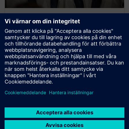
PANELSESSION — PÅ BEGÄRAN
Superladdningsautomation
Hur Siemens och NVIDIA accelererar artificiell
intelligens för en datadriven produktion.