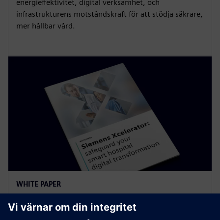
E-BOK
Styrker framtiden för hållbar
hälso- och sjukvård
Ny forskning från Infrastructure Transition Monitor
avslöjar att sjukvårdsorganisationer omprövar
energieffektivitet, digital verksamhet, och
infrastrukturens motståndskraft för att stödja säkrare,
mer hållbar vård.