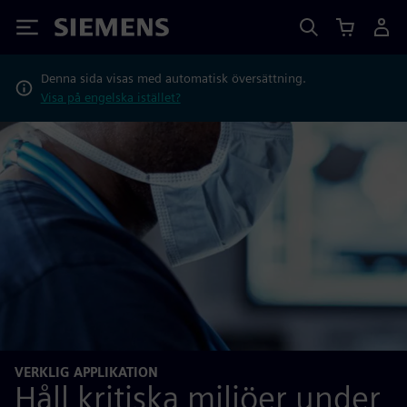
Siemens
Denna sida visas med automatisk översättning.
Visa på engelska istället?
VERKLIG APPLIKATION
Håll kritiska miljöer under