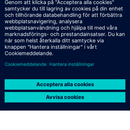
WHITE PAPER
Skydda ditt smarta sjukhus
digitala omvandling
Sjukhusens digitala omvandling påverkar ofta
produktiviteten och effektiviteten. Lär dig hur Siemens
Xcelerator-ramverket förenklar komplexiteten och
möjliggör en människocentrerad upplevelse som
driver patientresultat och personalproduktivitet.