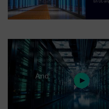
En UL-anp
Play