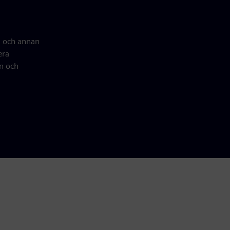
g och annan
era
en och