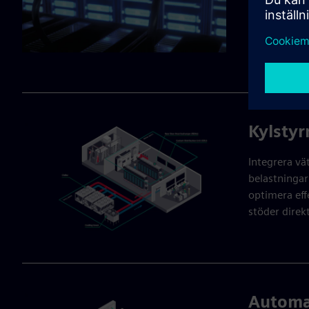
teknik. Vår o
framtidsklar
Läs den här 
Kylstyr
Integrera vä
belastningar
optimera eff
stöder direk
Automat