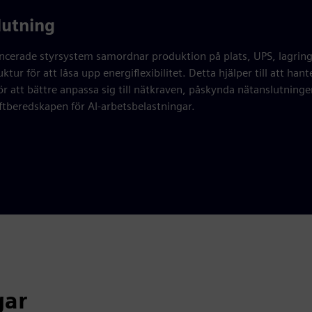
lutning
ncerade styrsystem samordnar produktion på plats, UPS, lagrin
uktur för att låsa upp energiflexibilitet. Detta hjälper till att hant
 för att bättre anpassa sig till nätkraven, påskynda nätanslutning
iftberedskapen för AI-arbetsbelastningar.
gar