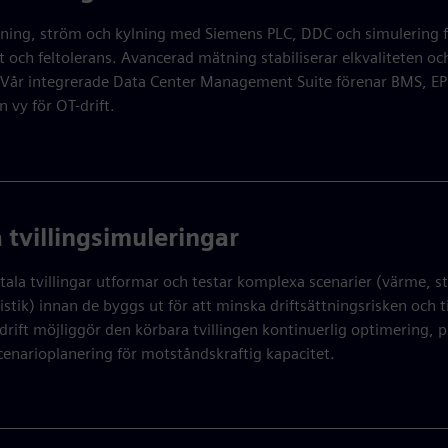
kning, ström och kylning med Siemens PLC, DDC och simulering 
et och feltolerans. Avancerad mätning stabiliserar elkvaliteten oc
. Vår integrerade Data Center Management Suite förenar BMS, 
 vy för OT-drift.
a tvillingsimuleringar
tala tvillingar utformar och testar komplexa scenarier (värme, s
istik) innan de byggs ut för att minska driftsättningsrisken och t
 drift möjliggör den körbara tvillingen kontinuerlig optimering, p
cenarioplanering för motståndskraftig kapacitet.