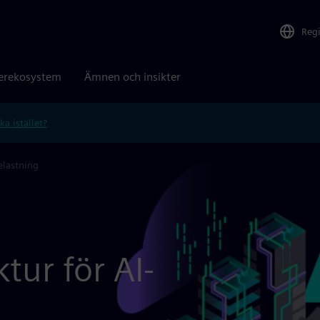
Reg
erekosystem
Ämnen och insikter
ka istället?
elastning
tur för AI-