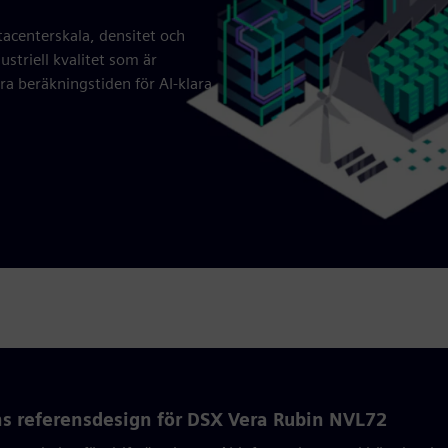
tacenterskala, densitet och
striell kvalitet som är
a beräkningstiden för AI-klara
s referensdesign för DSX Vera Rubin NVL72