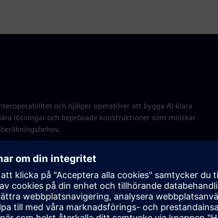
teroperabilitet och hjälper operatörer att bygga AI-klara
ulära lösningar och beprövade konstruktioner som minskar
AI-beräkningsbehov.
litlig strömfördelning
emens ställverk och modulär teknik för AI-kraft med hög densi
tbalansering, redundans, nätdriftskompatibilitet och kommande 