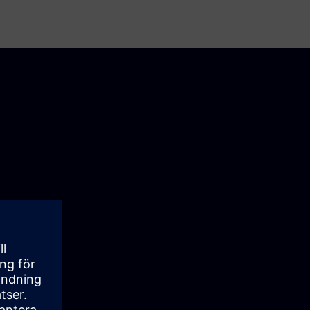
tet. Med
solid state-