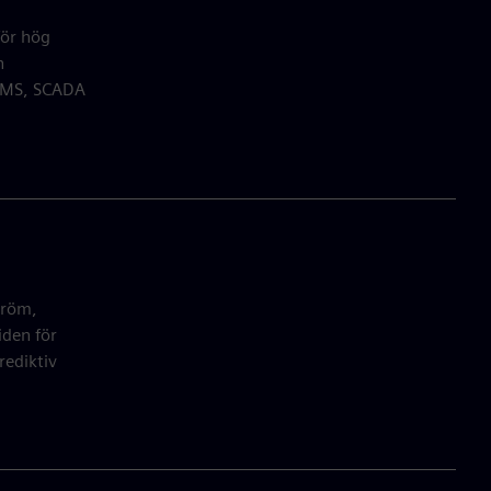
för hög
h
EPMS, SCADA
tröm,
iden för
rediktiv