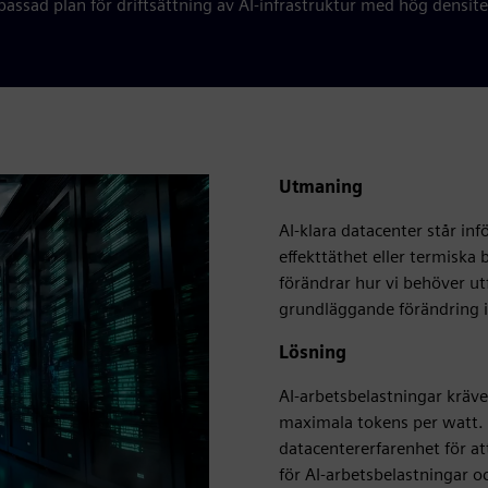
assad plan för driftsättning av AI-infrastruktur med hög densit
Utmaning
AI-klara datacenter står in
effekttäthet eller termiska
förändrar hur vi behöver u
grundläggande förändring i
Lösning
AI-arbetsbelastningar kräve
maximala tokens per watt. 
datacentererfarenhet för at
för AI-arbetsbelastningar oc