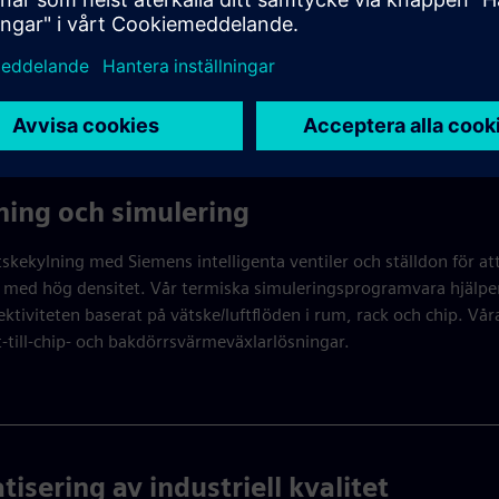
mfattande arkitektur säkerställer att din infrastruktur förblir tillf
.
broschyren för mer information
ning och simulering
tskekylning med Siemens intelligenta ventiler och ställdon för at
 med hög densitet. Vår termiska simuleringsprogramvara hjälper 
ektiviteten baserat på vätske/luftflöden i rum, rack och chip. Vår
t-till-chip- och bakdörrsvärmeväxlarlösningar.
isering av industriell kvalitet