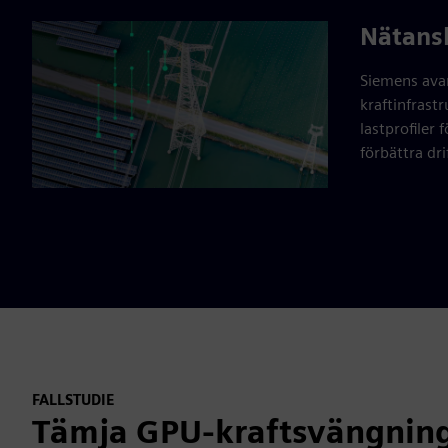
Nätans
Siemens ava
kraftinfrastr
lastprofiler
förbättra dr
FALLSTUDIE
Tämja GPU-kraftsvängnin