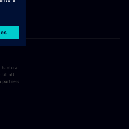
örlitlig och
t hantera
till att
a partners