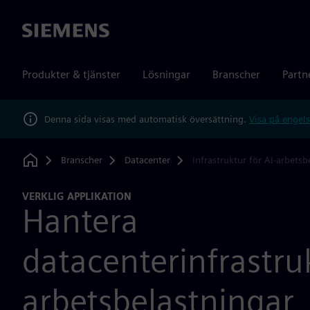
Siemens
Produkter & tjänster
Lösningar
Branscher
Partn
Denna sida visas med automatisk översättning.
Visa på engels
Branscher
Datacenter
Infrastruktur för AI-arbetsb
Home
VERKLIG APPLIKATION
Hantera
datacenterinfrastruk
arbetsbelastningar