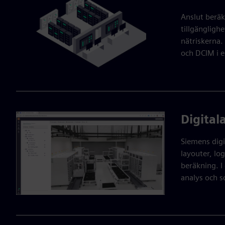
Anslut berä
tillgängligh
nätriskerna
och DCIM i en
Digital
Siemens digi
layouter, log
beräkning. I
analys och s