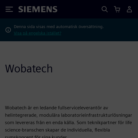
Siemens
Denna sida visas med automatisk översättning.
Visa på engelska istället?
Wobatech
Wobatech är en ledande fullserviceleverantör av
helintegrerade, modulära laboratorieinfrastrukturlösningar
som levereras från en enda källa. Som teknikpartner för life
science-branschen skapar de individuella, flexibla
rumskoncept för sina kunder.