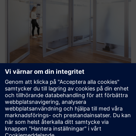
Wobatech Partition Walls
High sound insulation requirements and the demarcation
of protected areas require variable partition walls. Thanks
to the modular design, modifications and extensions,
including integration into the ceiling grid, are
systematicall...
Läs mer