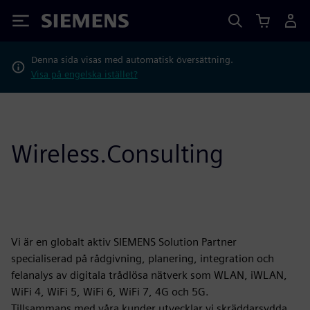
Siemens
Denna sida visas med automatisk översättning.
Visa på engelska istället?
Wireless.Consulting
Vi är en globalt aktiv SIEMENS Solution Partner
specialiserad på rådgivning, planering, integration och
felanalys av digitala trådlösa nätverk som WLAN, iWLAN,
WiFi 4, WiFi 5, WiFi 6, WiFi 7, 4G och 5G.
Tillsammans med våra kunder utvecklar vi skräddarsydda