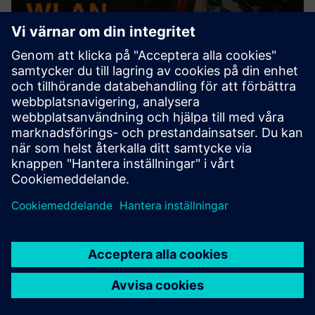
Simulation WLAN
The simulation includes the phases of preparation,
technical execution including the measuring equipment,
evaluation and post-processing.
Läs mer