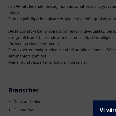
På SAR, ett ledande företag inom automation och styrsyst
teknik.
Som en pålitlig arbetsgivare erbjuder vi en hög grad av stabi
Detta gör att vi kan skapa utrymme för individualitet, pers
design till framåtblickande ämnen som artificiell intelligens
förverkliga sina idéer med oss.
Som experter i bakgrunden ser vi till att alla element - från
sammanförs sömlöst.
Menar du att experter är bakom kulisserna?
Branscher
Glass and solar
Oil and gas