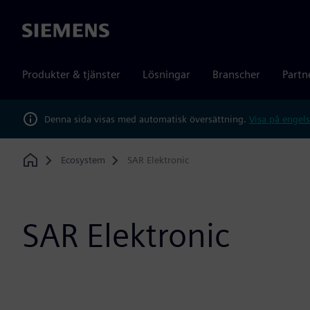
Siemens
Produkter & tjänster
Lösningar
Branscher
Partn
Denna sida visas med automatisk översättning.
Visa på engels
Ecosystem
SAR Elektronic
Home
SAR Elektronic