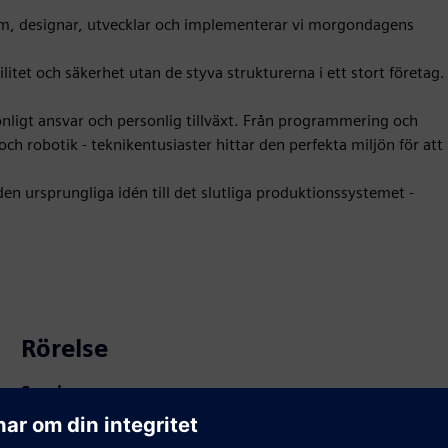
em, designar, utvecklar och implementerar vi morgondagens
litet och säkerhet utan de styva strukturerna i ett stort företag.
onligt ansvar och personlig tillväxt. Från programmering och
 och robotik - teknikentusiaster hittar den perfekta miljön för att
 den ursprungliga idén till det slutliga produktionssystemet -
Rörelse
Service
Tillhandahåller en tjänst för en Siemens Xcelerator-
produkt/lösning som hjälper kunden att implementera,