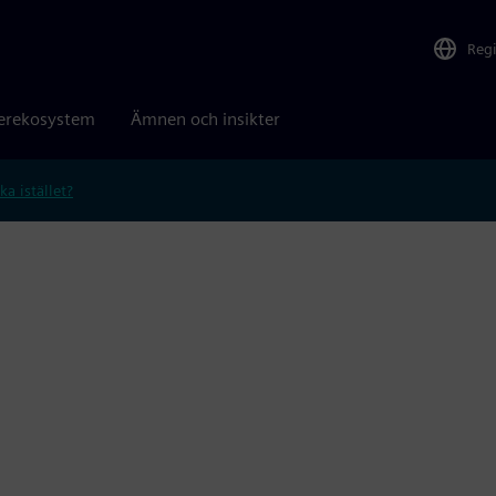
Reg
erekosystem
Ämnen och insikter
ka istället?