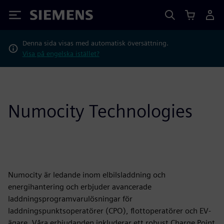
Siemens
Denna sida visas med automatisk översättning.
Visa på engelska istället?
Numocity Technologies
Numocity är ledande inom elbilsladdning och
energihantering och erbjuder avancerade
laddningsprogramvarulösningar för
laddningspunktsoperatörer (CPO), flottoperatörer och EV-
ägare. Våra erbjudanden inkluderar ett robust Charge Point