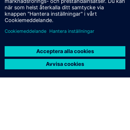
monetization, scalability, & network growth
Läs mer
OM SIEMENS