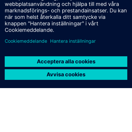
från inkommande förfrågningar. Den tolkar olika frågor,
extraherar relevant informa...
Läs mer