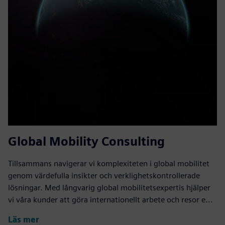
Global Mobility Consulting
Tillsammans navigerar vi komplexiteten i global mobilitet
genom värdefulla insikter och verklighetskontrollerade
lösningar. Med långvarig global mobilitetsexpertis hjälper
vi våra kunder att göra internationellt arbete och resor e...
Läs mer