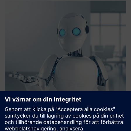
Bionic Agent​
Bionic Agent integreras sömlöst med ditt
kundsupportsystem och utnyttjar Gen AI och Natural
Language Processing för att hantera ostrukturerad data