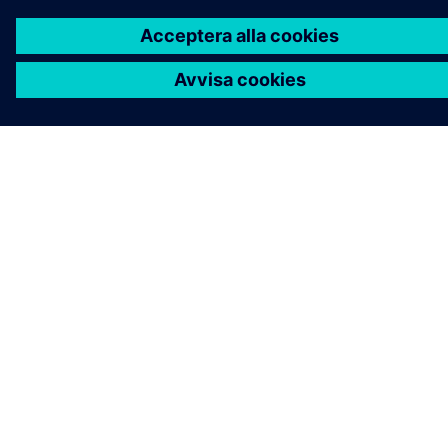
OM SIEMENS
FÖRETAGSINFORMATION
HÖR AV DIG
KARRIÄRER
©
Siemens
2026