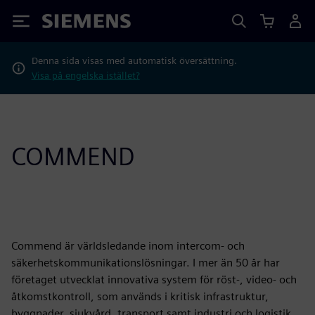
Siemens
Denna sida visas med automatisk översättning.
Visa på engelska istället?
COMMEND
Commend är världsledande inom intercom- och
säkerhetskommunikationslösningar. I mer än 50 år har
företaget utvecklat innovativa system för röst-, video- och
åtkomstkontroll, som används i kritisk infrastruktur,
byggnader, sjukvård, transport samt industri och logistik.