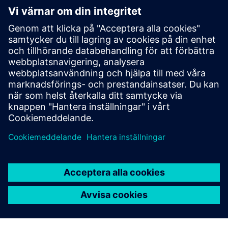
SYMPHONY CLOUD - Cloud-based
Intercom System
Världens första molnbaserade Intercom-system byggt kring
principen ”Privacy and Security by Design” — markerar
början på en ny era inom säkerhetskommunikation
Läs mer