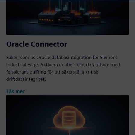
Oracle Connector
Säker, sömlös Oracle-databasintegration för Siemens
Industrial Edge: Aktivera dubbelriktat datautbyte med
feltolerant buffring för att säkerställa kritisk
driftdataintegritet.
Läs mer