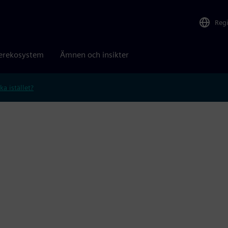
Reg
erekosystem
Ämnen och insikter
ka istället?