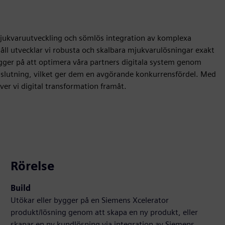
å mjukvaruutveckling och sömlös integration av komplexa
åll utvecklar vi robusta och skalbara mjukvarulösningar exakt
ligger på att optimera våra partners digitala system genom
slutning, vilket ger dem en avgörande konkurrensfördel. Med
ver vi digital transformation framåt.
Rörelse
Build
Utökar eller bygger på en Siemens Xcelerator
produkt/lösning genom att skapa en ny produkt, eller
skapar en ny kundlösning via integration av Siemens