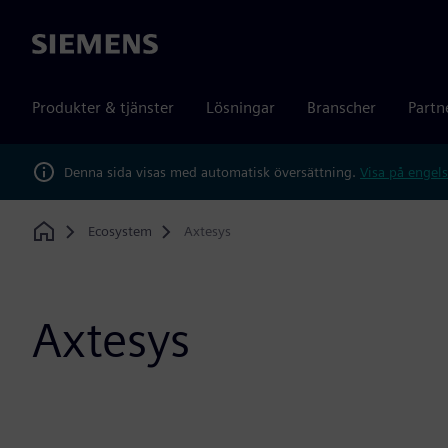
Siemens
Produkter & tjänster
Lösningar
Branscher
Partn
Denna sida visas med automatisk översättning.
Visa på engels
Ecosystem
Axtesys
Home
Axtesys