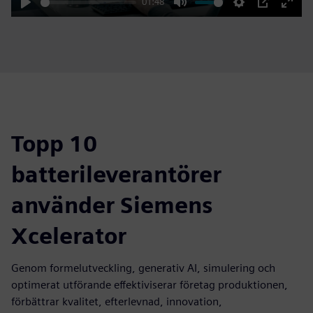
01:48
Play
Mute
Settings
PIP
Enter
fulls
Topp 10
batterileverantörer
använder Siemens
Xcelerator
Genom formelutveckling, generativ AI, simulering och
optimerat utförande effektiviserar företag produktionen,
förbättrar kvalitet, efterlevnad, innovation,