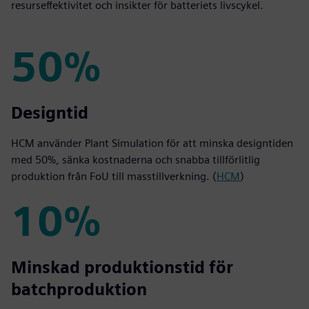
resurseffektivitet och insikter för batteriets livscykel.
50%
50%
Designtid
HCM använder Plant Simulation för att minska designtiden
med 50%, sänka kostnaderna och snabba tillförlitlig
produktion från FoU till masstillverkning. (
HCM
)
10%
10%
Minskad produktionstid för
batchproduktion