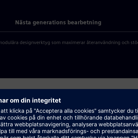
Nästa generations bearbetning
 modulära designverktyg som maximerar återanvändning och stöde
d Siemens hjälper oss att fokus