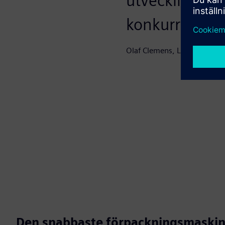
utvecklingsre
konkurrensposi
Olaf Clemens, Ledande par
Den snabbaste förpackningsmaskin