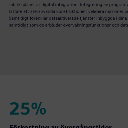
fabriksplaner är digital integration. Integrering av programv
lättare att återanvända konstruktioner, validera maskiner o
Samtidigt förenklar dataaktiverade tjänster inbyggda i din
samtidigt som de erbjuder övervakningsfunktioner och data
25%
25%
Förkortning av övergångstider