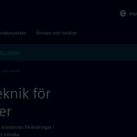
Reg
erekosystem
Ämnen och insikter
ka istället?
 och dryck
knik för
er
 kundernas förändringar i
att minska