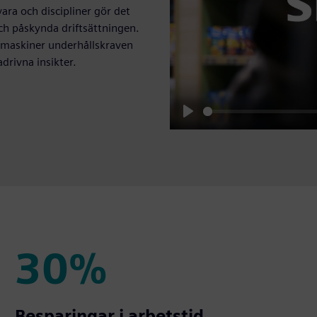
ara och discipliner gör det
ch påskynda driftsättningen.
a maskiner underhållskraven
drivna insikter.
Play
30%
30%
Besparingar i arbetstid