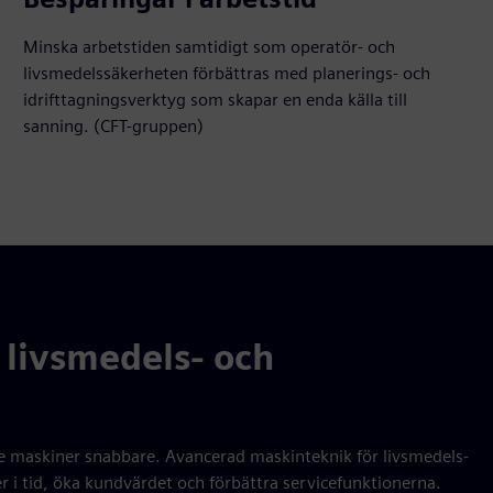
Minska arbetstiden samtidigt som operatör- och
livsmedelssäkerheten förbättras med planerings- och
idrifttagningsverktyg som skapar en enda källa till
sanning. (CFT-gruppen)
v livsmedels- och
maskiner snabbare. Avancerad maskinteknik för livsmedels-
 i tid, öka kundvärdet och förbättra servicefunktionerna.