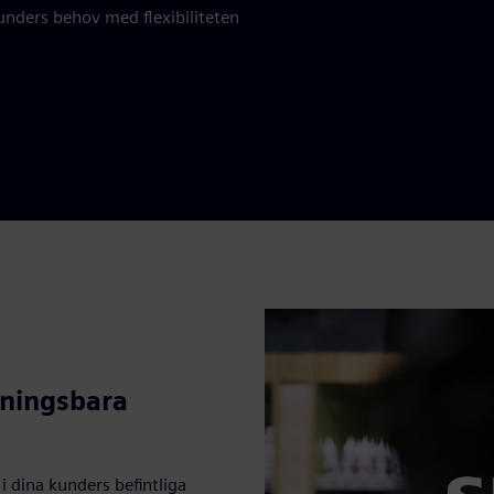
nders behov med flexibiliteten
sningsbara
i dina kunders befintliga