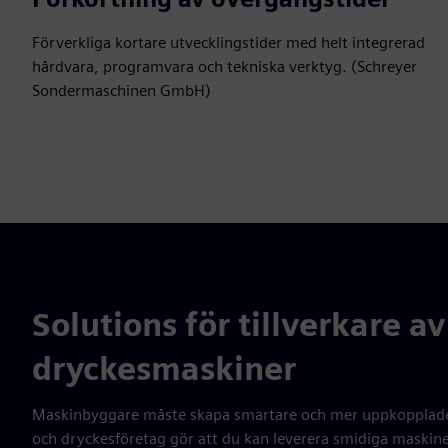
Förverkliga kortare utvecklingstider med helt integrerad
hårdvara, programvara och tekniska verktyg. (Schreyer
Sondermaschinen GmbH)
Solutions för tillverkare a
dryckesmaskiner
Maskinbyggare måste skapa smartare och mer uppkopplade 
och dryckesföretag gör att du kan leverera smidiga maskiner