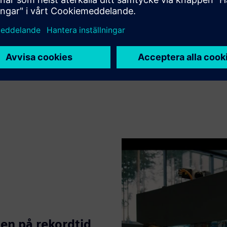
surser bättre och därmed stärka 
tion strategiskt.
tner, SN Maschinenbau GmbH
en på rekordtid