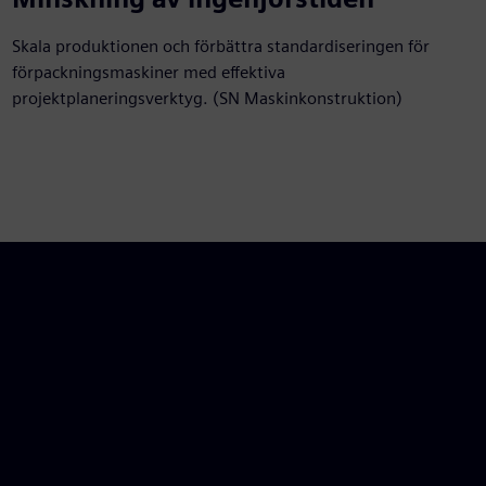
Skala produktionen och förbättra standardiseringen för
förpackningsmaskiner med effektiva
projektplaneringsverktyg. (SN Maskinkonstruktion)