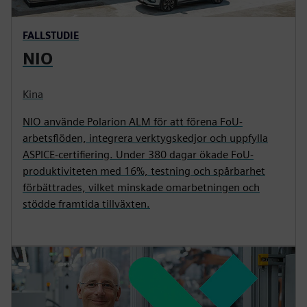
FALLSTUDIE
NIO
Kina
NIO använde Polarion ALM för att förena FoU-
arbetsflöden, integrera verktygskedjor och uppfylla
ASPICE-certifiering. Under 380 dagar ökade FoU-
produktiviteten med 16%, testning och spårbarhet
förbättrades, vilket minskade omarbetningen och
stödde framtida tillväxten.