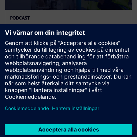
PODCAST
Den framtidsklara podcasten:
Industri och bortom
En podcastserie om industrins framtid. Upptäck hur
Software-Defined Systems (SDS), Digital Twins och
Industrial AI förändrar automatisering och omformar
design, produktion och drift av komplexa produkter.