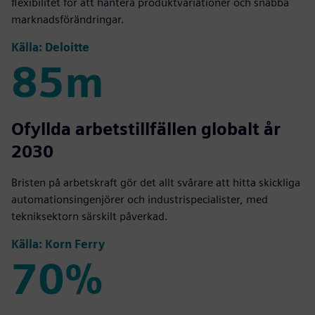
flexibilitet för att hantera produktvariationer och snabba
marknadsförändringar.
Källa: Deloitte
85m
85m
Ofyllda arbetstillfällen globalt år
2030
Bristen på arbetskraft gör det allt svårare att hitta skickliga
automationsingenjörer och industrispecialister, med
tekniksektorn särskilt påverkad.
Källa: Korn Ferry
70%