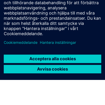
Med Siemens Xcelerator är du aldrig ensam på din
digitala resa. Vårt ekosystem av experter, partners och
utvecklare ger omfattande support.