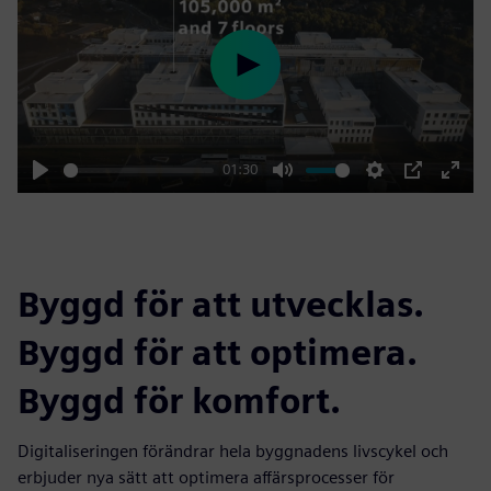
Play
01:30
Play
Mute
Settings
PIP
Enter
fulls
Byggd för att utvecklas.
Byggd för att optimera.
Byggd för komfort.
Digitaliseringen förändrar hela byggnadens livscykel och
erbjuder nya sätt att optimera affärsprocesser för