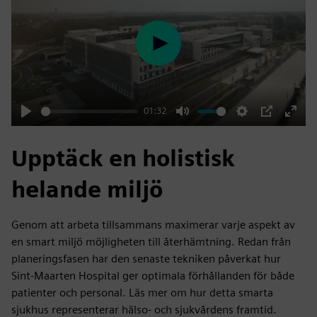
Play
01:32
Play
Mute
Settings
PIP
Enter
fulls
Upptäck en holistisk
helande miljö
Genom att arbeta tillsammans maximerar varje aspekt av
en smart miljö möjligheten till återhämtning. Redan från
planeringsfasen har den senaste tekniken påverkat hur
Sint-Maarten Hospital ger optimala förhållanden för både
patienter och personal. Läs mer om hur detta smarta
sjukhus representerar hälso- och sjukvårdens framtid.