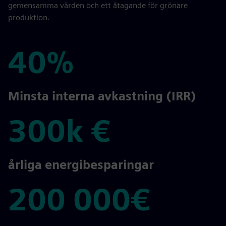
gemensamma värden och ett åtagande för grönare
produktion.
40%
40%
Minsta interna avkastning (IRR)
300k €
300k €
årliga energibesparingar
200 000€