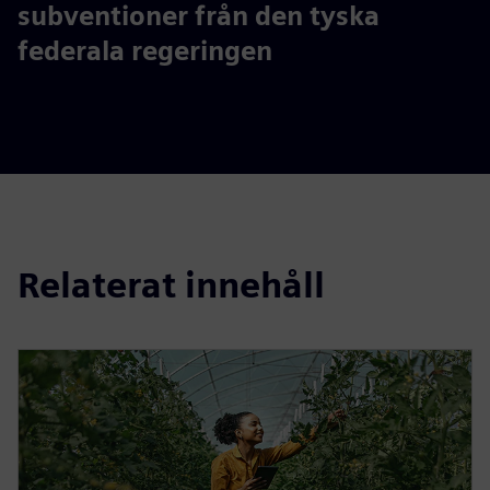
200 000€
subventioner från den tyska
federala regeringen
Relaterat innehåll