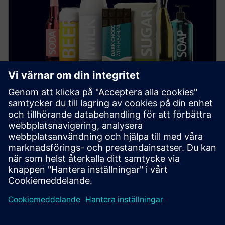
Mat och dryck
Ta reda på hur digitalisering och automatisering inom
livsmedelsindustrin ökar hållbarheten