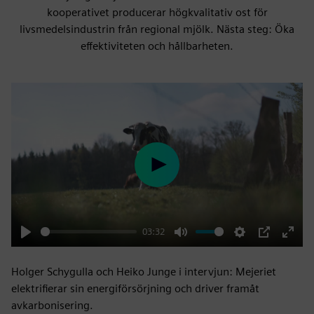
kooperativet producerar högkvalitativ ost för
livsmedelsindustrin från regional mjölk. Nästa steg: Öka
effektiviteten och hållbarheten.
Play
03:32
Play
Mute
Settings
PIP
Enter
fulls
Holger Schygulla och Heiko Junge i intervjun: Mejeriet
elektrifierar sin energiförsörjning och driver framåt
avkarbonisering.