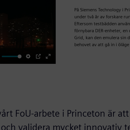
På Siemens Technology i Pr
under två år av forskare ru
Eftersom testbädden använ
förnybara DER-enheter, en 
Grid, kan den emulera sin dr
behovet av att gå in i öläge
ute
Settings
PIP
Enter
fullscreen
årt FoU-arbete i Princeton är at
och validera mycket innovativ t