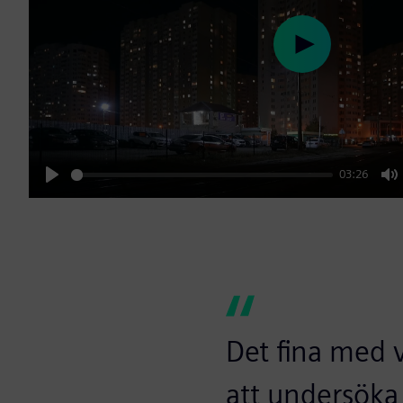
Play
03:26
Play
M
Det fina med v
att undersöka 