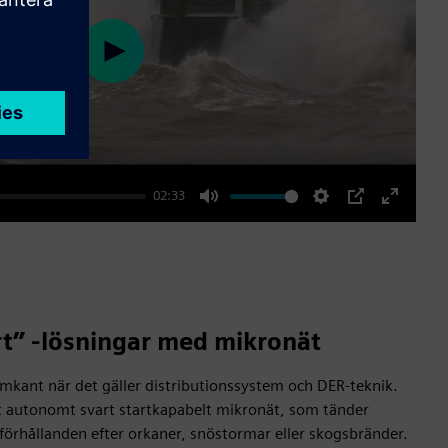
Play
02:33
Mute
Settings
PIP
Enter
fullscre
rt” -lösningar med mikronät
framkant när det gäller distributionssystem och DER-teknik.
tt autonomt svart startkapabelt mikronät, som tänder
förhållanden efter orkaner, snöstormar eller skogsbränder.