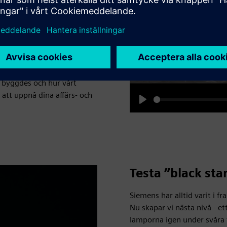
e Technology. ”Det fina med
öka och validera mycket
rsöka igen så att resultatet
nätsystem som kan replikeras
y” byggdes och hur vårt
 att uppnå dina affärs- och
Play
Testa ”black sta
Siemens har alltid varit i 
Nu skapar vi nästa nivå - e
lamporna igen under svåra 