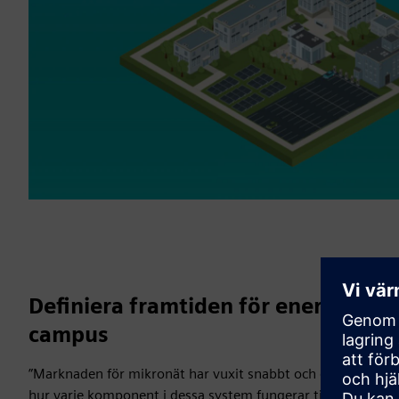
Definiera framtiden för energi med 
campus
”Marknaden för mikronät har vuxit snabbt och det har inte f
hur varje komponent i dessa system fungerar tillsammans f