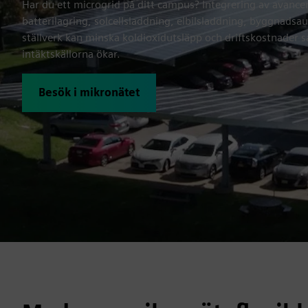
Har du ett microgrid på ditt campus? Integrering av avanc
batterilagring, solcellsladdning, elbilsladdning, byggnadsa
ställverk kan minska koldioxidutsläpp och driftskostnader s
intäktskällorna ökar.
Besök i mikronätet