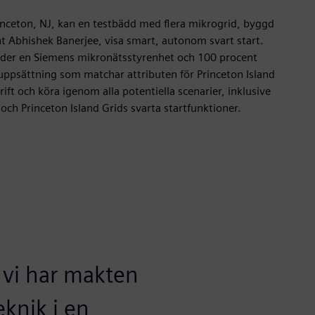
inceton, NJ, kan en testbädd med flera mikrogrid, byggd
nt Abhishek Banerjee, visa smart, autonom svart start.
der en Siemens mikronätsstyrenhet och 100 procent
uppsättning som matchar attributen för Princeton Island
ift och köra igenom alla potentiella scenarier, inklusive
 och Princeton Island Grids svarta startfunktioner.
t vi har makten
eknik i en