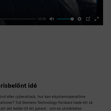
03:26
Mute
Settings
PIP
Enter
fullscre
prisbelönt idé
trof eller cyberattack, hur kan elsystemoperatörer
ationer? Två Siemens Technology-forskare hade ett så
 att det ledde till ett patent - och en utmärkelse.