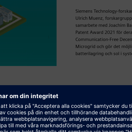
Siemens Technology-forskar
Ulrich Muenz, forskargrup
samarbete med Joachim Bam
Patent Award 2021 för deras
Communication-Free Decent
Microgrid och gör det möjli
batterilagring och sol i sy
ett microgrid
unnits möjlighet att testa
örrän nu”, säger Xiaofan