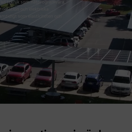
erad teknik som nätprogramvara,
utomation och elektriska
amtidigt som elasticiteten och