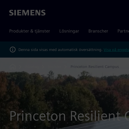
Siemens
Produkter & tjänster
Lösningar
Branscher
Partn
Denna sida visas med automatisk översättning.
Visa på engels
Företag
Insikter
Princeton Resilient Campus
Home
Princeton Resilient