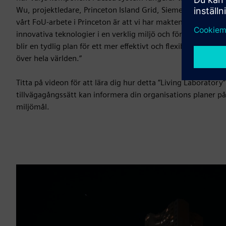
Wu, projektledare, Princeton Island Grid, Siemens Corporat
vårt FoU-arbete i Princeton är att vi har makten att unders
innovativa teknologier i en verklig miljö och förmågan att fö
blir en tydlig plan för ett mer effektivt och flexibelt mikro
över hela världen.”
Titta på videon för att lära dig hur detta ”Living Laborator
tillvägagångssätt kan informera din organisations planer på
miljömål.