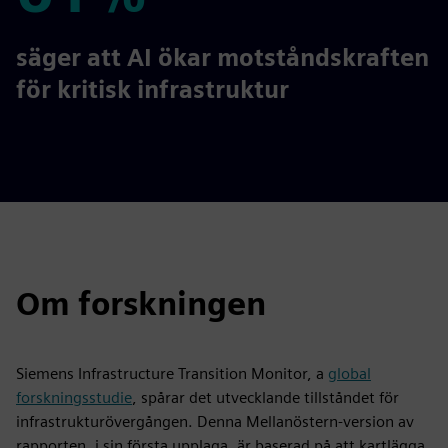
61%
säger att AI ökar motståndskraften
för kritisk infrastruktur
Om forskningen
Siemens Infrastructure Transition Monitor, a
global
forskningsstudie
, spårar det utvecklande tillståndet för
infrastrukturövergången. Denna Mellanöstern-version av
rapporten, i sin första upplaga, är baserad på att kartlägga