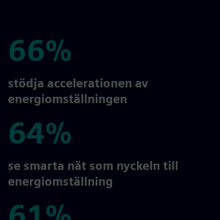
66%
66%
stödja accelerationen av
energiomställningen
64%
64%
se smarta nät som nyckeln till
energiomställning
61%