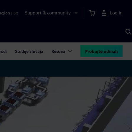
Support & community
Log in
egion
|
SR
S
w
A
vodi
Studije slučaja
Resursi
Probajte odmah