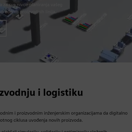
sa za sve nivoe planiranja vašeg
dređenih proizvodnih linija.
zvodnju i logistiku
zvodnim i proizvodnim inženjerskim organizacijama da digitalno
votnog ciklusa uvođenja novih proizvoda.
olakšali simulaciju, validaciju i optimizaciju složenih