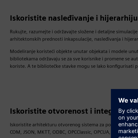
Iskoristite nasleđivanje i hijerarhiju
Rukujte, razumejte i održavajte složene i detaljne simulaci
arhitektonskih prednosti inkapsulacije, nasleđivanja i hijerar
Modeliranje koristeći objekte unutar objekata i modele unu
bibliotekama održavaju se za sve korisnike i promene se aut
koriste. A te bibliotečke stavke mogu se lako konfigurisati
Iskoristite otvorenost i integraciju
Iskoristite arhitekturu otvorenog sistema za podršku više int
COM, JSON, MKTT, ODBC, OPCClassic, OPCUA, Oracle SKL, 