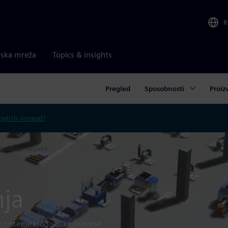
R
rska mreža
Topics & insights
Pregled
Sposobnosti
Proiz
nglish instead?
mulaciju biljaka
nja
e sisteme i logističke procese