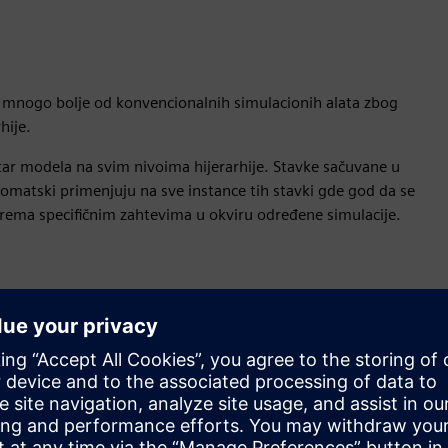
je mnogo bolje od konvencionalnih simulacionih alata zbog
hije.
tar modela na svim nivoima hijerarhije. Stavke sačuvane u
omatski primenjuju na sve instance tih stavki gde god da se
 prema specifičnim zahtevima u okviru određene simulacije.
erfejsa i kapaciteta integracije, uključujući ActiveKs, C, CAD,
Socket i KSML.