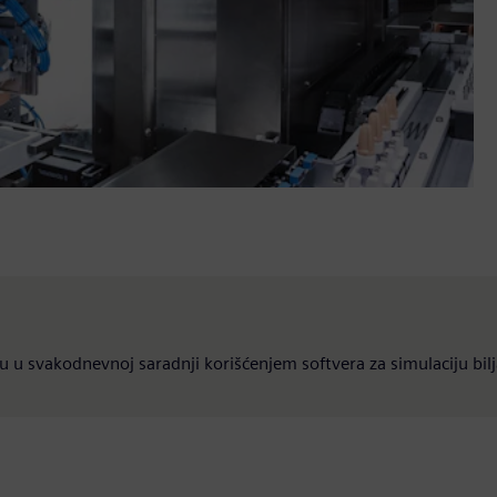
u svakodnevnoj saradnji korišćenjem softvera za simulaciju bilj