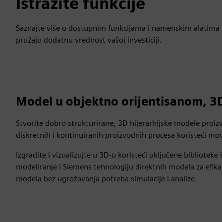
Istražite funkcije
Saznajte više o dostupnim funkcijama i namenskim alatima ko
pružaju dodatnu vrednost vašoj investiciji.
Model u objektno orijentisanom, 3
Stvorite dobro strukturirane, 3D hijerarhijske modele proizv
diskretnih i kontinuiranih proizvodnih procesa koristeći mo
Izgradite i vizualizujte u 3D-u koristeći uključene bibliotek
modeliranje i Siemens tehnologiju direktnih modela za efikasn
modela bez ugrožavanja potreba simulacije i analize.