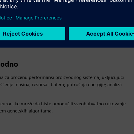
ikacijama kao što su NX Line Designer, Teamcenter, Simcenter
obodno
ma za procenu performansi proizvodnog sistema, uključujući
ćenje mašina, resursa i bafera; potrošnja energije; analiza
e neuronske mreže da biste omogućili sveobuhvatno rukovanje
em genetskih algoritama.