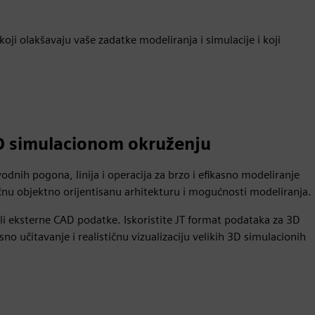
ji olakšavaju vaše zadatke modeliranja i simulacije i koji
D simulacionom okruženju
odnih pogona, linija i operacija za brzo i efikasno modeliranje
ćnu objektno orijentisanu arhitekturu i mogućnosti modeliranja.
e ili eksterne CAD podatke. Iskoristite JT format podataka za 3D
o učitavanje i realističnu vizualizaciju velikih 3D simulacionih