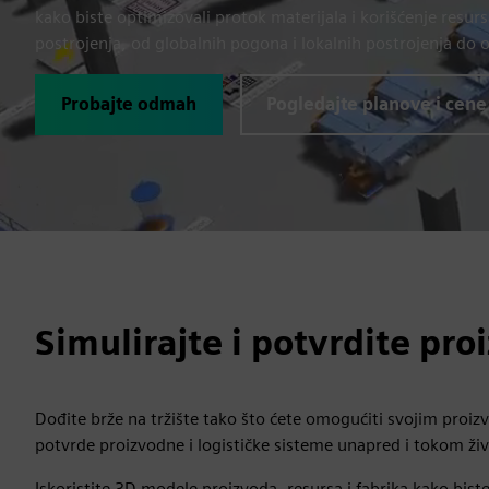
kako biste optimizovali protok materijala i korišćenje resur
postrojenja, od globalnih pogona i lokalnih postrojenja do o
Probajte odmah
Pogledajte planove i cene
Simulirajte i potvrdite proi
Dođite brže na tržište tako što ćete omogućiti svojim proi
potvrde proizvodne i logističke sisteme unapred i tokom ži
Iskoristite 3D modele proizvoda, resursa i fabrika kako biste 