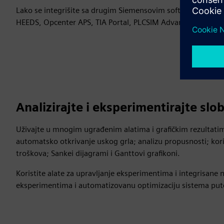
Lako se integrišite sa drugim Siemensovim softverskim apl
HEEDS, Opcenter APS, TIA Portal, PLCSIM Advanced i SIMIT.
Analizirajte i eksperimentirajte sl
Uživajte u mnogim ugrađenim alatima i grafičkim rezultati
automatsko otkrivanje uskog grla; analizu propusnosti; koriš
troškova; Sankei dijagrami i Ganttovi grafikoni.
Koristite alate za upravljanje eksperimentima i integrisan
eksperimentima i automatizovanu optimizaciju sistema put