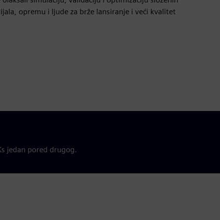
jala, opremu i ljude za brže lansiranje i veći kvalitet
 Ks jedan pored drugog.