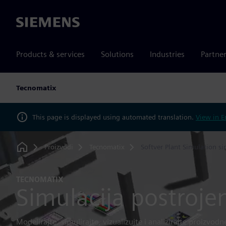
Siemens
Products & services
Solutions
Industries
Partne
Tecnomatix
This page is displayed using automated translation.
View in E
Proizvodi
Tecnomatix
Softver Plant Simulation si
Home
TECNOMATIX
Simulacija postroje
Modelirajte, simulirajte, vizualizujte i analizirajte proizvodn