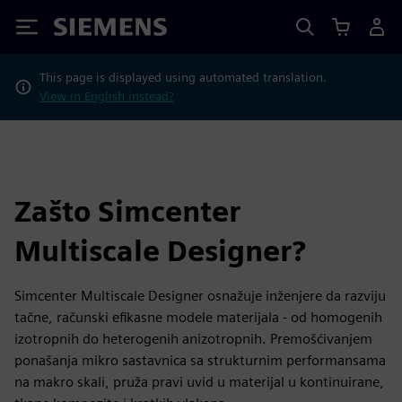
Siemens
This page is displayed using automated translation.
View in English instead?
Zašto Simcenter
Multiscale Designer?
Simcenter Multiscale Designer osnažuje inženjere da razviju
tačne, računski efikasne modele materijala - od homogenih
izotropnih do heterogenih anizotropnih. Premošćivanjem
ponašanja mikro sastavnica sa strukturnim performansama
na makro skali, pruža pravi uvid u materijal u kontinuirane,