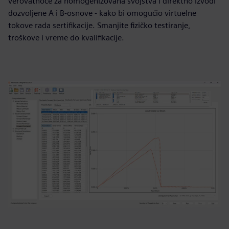
verovatnoće za homogenizovana svojstva i direktno izvodi
dozvoljene A i B-osnove - kako bi omogućio virtuelne
tokove rada sertifikacije. Smanjite fizičko testiranje,
troškove i vreme do kvalifikacije.