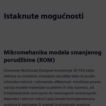
Istaknute mogućnosti
Mikromehanika modela smanjenog
porudžbine (ROM)
Simcenter Multiscale Designer kombinuje 3D FEA ćelije
jedinica sa modelom smanjene narudžbe kako bi pružio
vrhunsku tačnost i računarsku efikasnost. Intuitivan proces
razvija modele materijala sa jednim ili više razmera, od
krhkih/duktilnih izotropnih do heterogenih anizotropnih.
Napredni i obrnuti tokovi rada izvode homogenizovana
svojstva iz sastojaka ili unazad izračunavaju svojstva