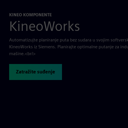
KINEO KOMPONENTE
KineoWorks
Automatizujte planiranje puta bez sudara u svojim softversk
KineoWorks iz Siemens. Planirajte optimalne putanje za indu
mašine.<br/>
Zatražite suđenje