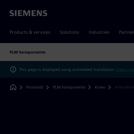
Siemens
Products & services
Solutions
Industries
Partne
PLM komponente
This page is displayed using automated translation.
View in E
Proizvodi
PLM komponente
Kineo
KineoWor
Home