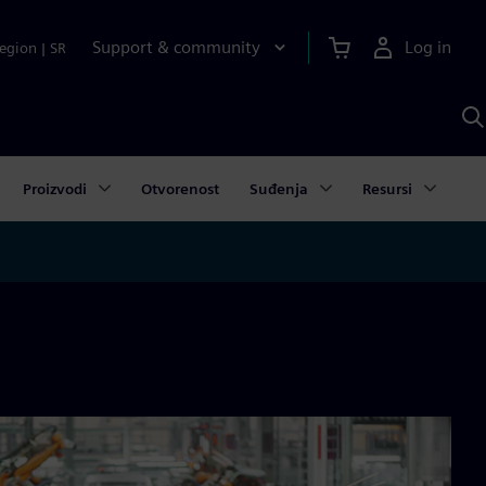
Support & community
Log in
egion
|
SR
S
w
A
Proizvodi
Otvorenost
Suđenja
Resursi