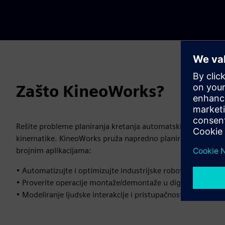
Zašto KineoWorks?
Rešite probleme planiranja kretanja automatskim računanje
kinematike. KineoWorks pruža napredno planiranje putanje za
brojnim aplikacijama:
• Automatizujte i optimizujte industrijske robote i alatne m
• Proverite operacije montaže/demontaže u digitalnoj make
• Modeliranje ljudske interakcije i pristupačnosti