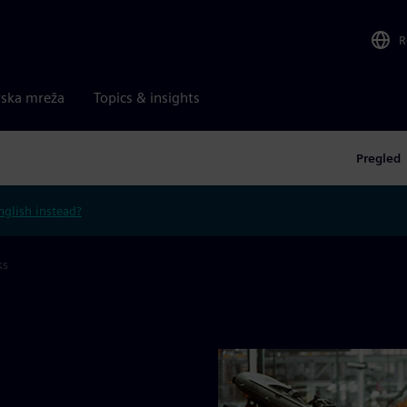
R
rska mreža
Topics & insights
Pregled
nglish instead?
ks