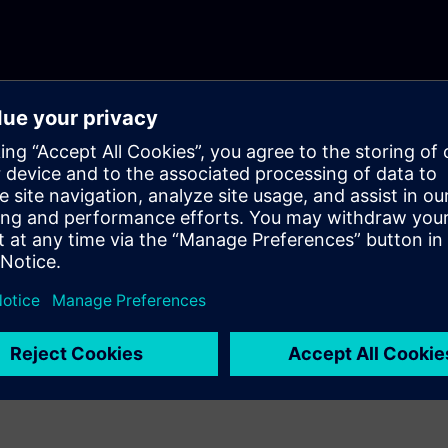
m optimizovanih putanja bez sudara za bilo koji sistem
 industrijske sisteme simulacije i upravljanja kretanjem sa
ašine
ti