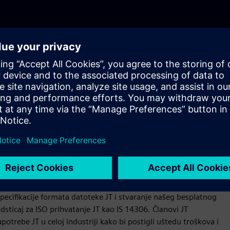
vljača softvera koji zajedno sa akademskim krugom formiraju
vajanja formata datoteke JT.
ftvare 2003. godine na zahtev male grupe naprednih
 3D formata, JT. Program sada ima preko 150 članova,
ta.
ecifikacije formata datoteke JT i stvaranje našeg besplatnog
odsticaj za ISO prihvatanje JT kao IS 14306. Članovi JT
trebe JT u celoj industriji kako bi postigli uštedu troškova i