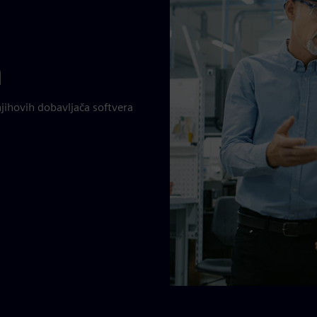
m
jihovih dobavljača softvera