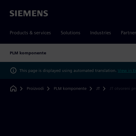
Siemens
Products & services
Solutions
Industries
Partne
PLM komponente
This page is displayed using automated translation.
View in E
Proizvodi
PLM komponente
JT
JT otvoreni p
Home