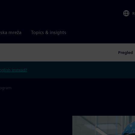
R
rska mreža
Topics & insights
Pregled
nglish instead?
rogram