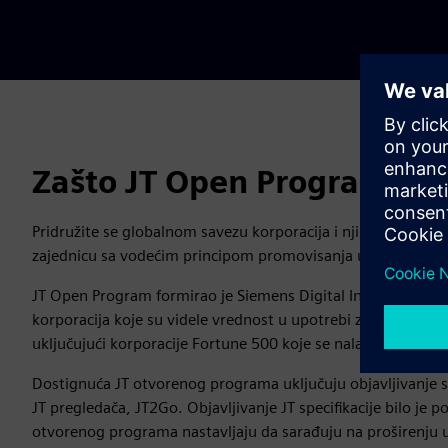
Zašto JT Open Program?
Pridružite se globalnom savezu korporacija i njihovih doba
zajednicu sa vodećim principom promovisanja upotrebe i us
JT Open Program formirao je Siemens Digital Industries So
korporacija koje su videle vrednost u upotrebi zajedničkog
uključujući korporacije Fortune 500 koje se nalaze širom sve
Dostignuća JT otvorenog programa uključuju objavljivanje sp
JT pregledača, JT2Go. Objavljivanje JT specifikacije bilo je p
otvorenog programa nastavljaju da sarađuju na proširenju upo