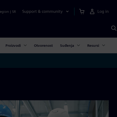
Support & community
Log in
egion
|
SR
S
w
A
Proizvodi
Otvorenost
Suđenja
Resursi