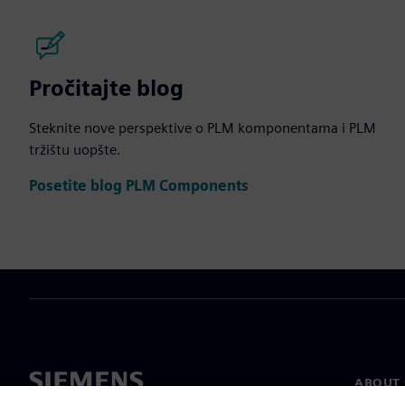
Pročitajte blog
Steknite nove perspektive o PLM komponentama i PLM
tržištu uopšte.
Posetite blog PLM Components
ABOUT 