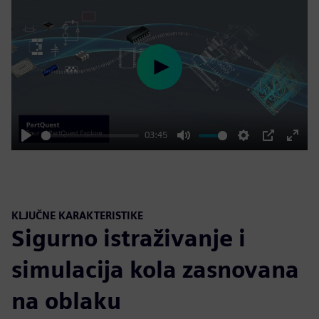
Play
03:45
Play
Mute
Settings
PIP
Enter
fulls
KLJUČNE KARAKTERISTIKE
Sigurno istraživanje i
simulacija kola zasnovana
na oblaku