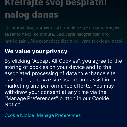
Kreirajte svoj besplatni
nalog danas
Počnite sa dizajniranjem kola, modeliranjem i simuliranjem
za samo nekoliko minuta. Sačuvajte neograničen broj
javni dizajni. Ako pronađete dizajn koji vam se sviđa u našoj
zajednici, možete izvršiti izmene u dizajnu bez uticaja na
original i sačuvati kopiju za sebe.
Posetite PartQuest Explore