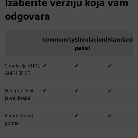
Izaberite verziju koja vam
odgovara
Community
Simulacioni
Standard
paket
Simulacija VHDL-
✔
✔
✔
AMS i SPICE
Neograničeni
✔
✔
✔
javni dizajni
Parametarski
✔
✔
pomak