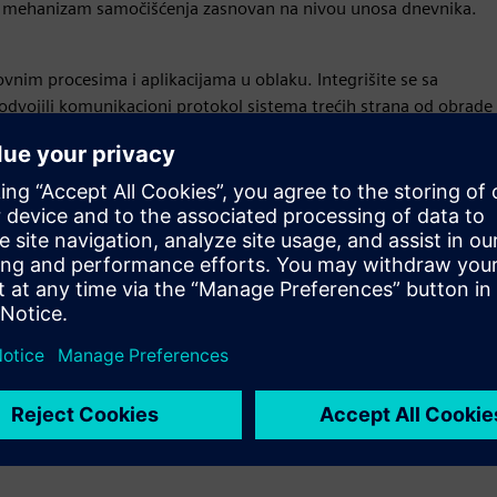
 mehanizam samočišćenja zasnovan na nivou unosa dnevnika.
lovnim procesima i aplikacijama u oblaku. Integrišite se sa
 odvojili komunikacioni protokol sistema trećih strana od obrade
ćavaju fleksibilnost i upotrebljivost proizvoda.