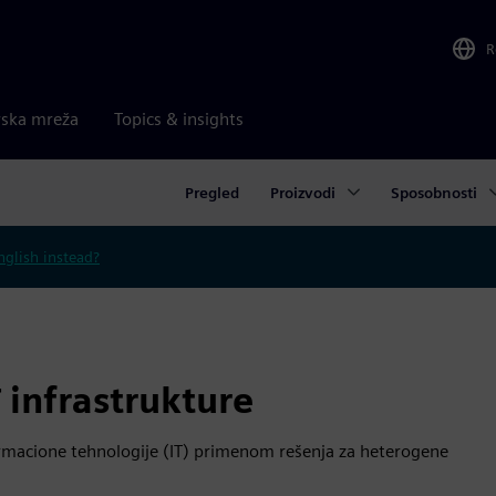
R
rska mreža
Topics & insights
Pregled
Proizvodi
Sposobnosti
nglish instead?
T infrastrukture
rmacione tehnologije (IT) primenom rešenja za heterogene