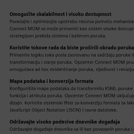
Omogućite skalabilnost i visoku dostupnost
Povećajte i optimizujte upotrebu resursa pomoću mehaniza
Connect MOM se može primeniti kao sistem visoke dostupno
strategijom prekida sistema i baferom poruka.
Koristite tokove rada da biste proširili obradu poruka
Primenite logiku toka posla zasnovanu na sadržaju poruke i
transformaciju i slanje poruka. Opcenter Connect MOM pruža 
omogućava ad hoc evidentiranje poruka, sljedivost i reviziju
Mapa podataka i konverzija formata
Konfigurišite mape podataka da transformišu KSML poruke 
funkcija i atributa poruka. Opcenter Connect MOM uključu
dizajn. Koristite sistemski filter za konverziju formata za
JavaScript Object Notation (JSON) i ravne datoteke.
Održavajte visoko podesive dnevnike događaja
Održavajte događaje dnevnika sa ili bez povezanih poruka i 