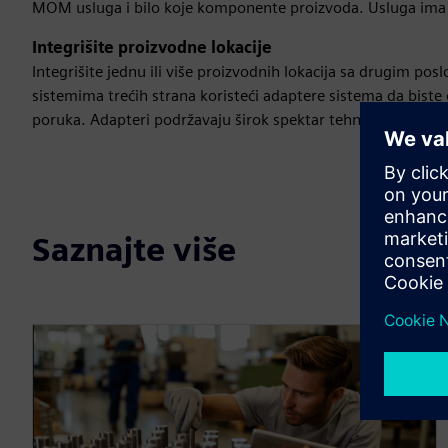
MOM usluga i bilo koje komponente proizvoda. Usluga ima
Integrišite proizvodne lokacije
Integrišite jednu ili više proizvodnih lokacija sa drugim pos
sistemima trećih strana koristeći adaptere sistema da biste
poruka. Adapteri podržavaju širok spektar tehnologija i pove
Saznajte više