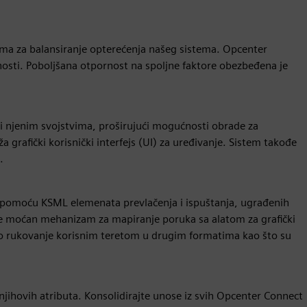
ma za balansiranje opterećenja našeg sistema. Opcenter
sti. Poboljšana otpornost na spoljne faktore obezbeđena je
li njenim svojstvima, proširujući mogućnosti obrade za
grafički korisnički interfejs (UI) za uređivanje. Sistem takođe
.
pomoću KSML elemenata prevlačenja i ispuštanja, ugrađenih
je moćan mehanizam za mapiranje poruka sa alatom za grafički
 lako rukovanje korisnim teretom u drugim formatima kao što su
njihovih atributa. Konsolidirajte unose iz svih Opcenter Connect