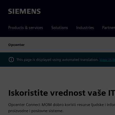
Siemens
Products & services
Solutions
Industries
Partne
Opcenter
This page is displayed using automated translation.
View in E
Iskoristite vrednost vaše I
Opcenter Connect MOM dobro koristi resurse ljudske i info
proizvodne i poslovne sisteme.