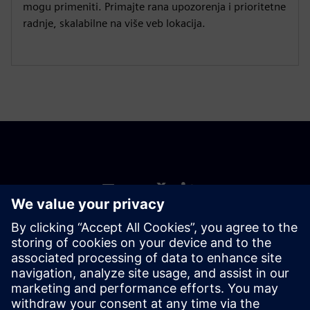
mogu primeniti. Primajte rana upozorenja i prioritetne
radnje, skalabilne na više veb lokacija.
Započnite
Kupi sada