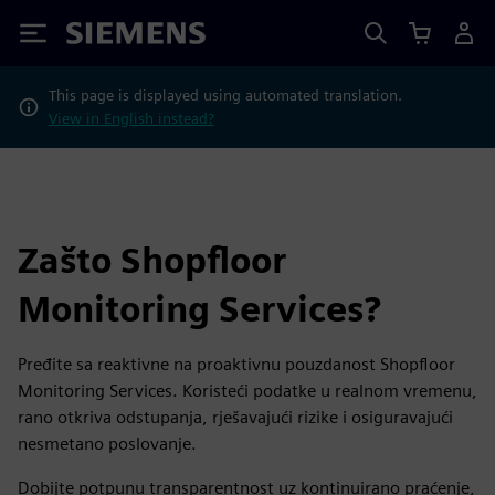
Siemens
This page is displayed using automated translation.
View in English instead?
Zašto Shopfloor
Monitoring Services?
Pređite sa reaktivne na proaktivnu pouzdanost Shopfloor
Monitoring Services. Koristeći podatke u realnom vremenu,
rano otkriva odstupanja, rješavajući rizike i osiguravajući
nesmetano poslovanje.
Dobijte potpunu transparentnost uz kontinuirano praćenje,