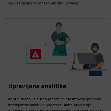
servisa za Shopfloor Monitoring Services.
Upravljana analitika
Kontinuirano i sigurno praćenje vaše imovine pomoću
inteligentne analitike podataka. Rano otkrivanje
odstupanja omogućava brz odgovor i automatizovano