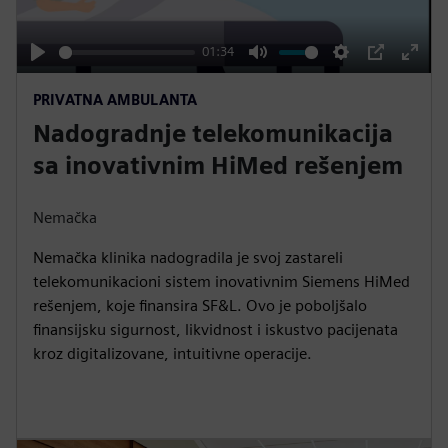
a
y
01:34
P
M
S
P
E
PRIVATNA AMBULANTA
l
u
e
I
n
Nadogradnje telekomunikacija
a
t
t
P
t
y
e
t
e
sa inovativnim HiMed rešenjem
i
r
n
f
Nemačka
g
u
Nemačka klinika nadogradila je svoj zastareli
s
l
telekomunikacioni sistem inovativnim Siemens HiMed
l
rešenjem, koje finansira SF&L. Ovo je poboljšalo
s
finansijsku sigurnost, likvidnost i iskustvo pacijenata
c
kroz digitalizovane, intuitivne operacije.
r
e
e