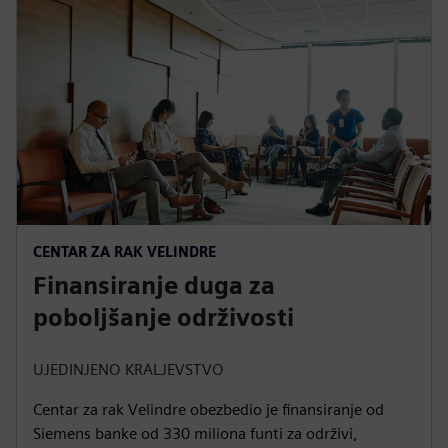
n
CENTAR ZA RAK VELINDRE
Finansiranje duga za
poboljšanje održivosti
UJEDINJENO KRALJEVSTVO
Centar za rak Velindre obezbedio je finansiranje od
Siemens banke od 330 miliona funti za održivi,