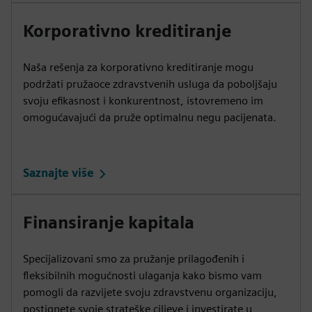
Korporativno kreditiranje
Naša rešenja za korporativno kreditiranje mogu
podržati pružaoce zdravstvenih usluga da poboljšaju
svoju efikasnost i konkurentnost, istovremeno im
omogućavajući da pruže optimalnu negu pacijenata.
Saznajte više
Finansiranje kapitala
Specijalizovani smo za pružanje prilagođenih i
fleksibilnih mogućnosti ulaganja kako bismo vam
pomogli da razvijete svoju zdravstvenu organizaciju,
postignete svoje strateške ciljeve i investirate u