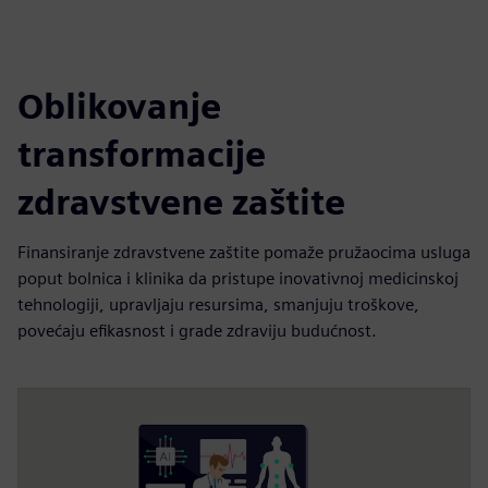
fulls
Oblikovanje
transformacije
zdravstvene zaštite
Finansiranje zdravstvene zaštite pomaže pružaocima usluga
poput bolnica i klinika da pristupe inovativnoj medicinskoj
tehnologiji, upravljaju resursima, smanjuju troškove,
povećaju efikasnost i grade zdraviju budućnost.