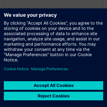
Saznajte više
Revolucioniranje zdravstvene
zaštite sa Al - Finansijskim
faktorom