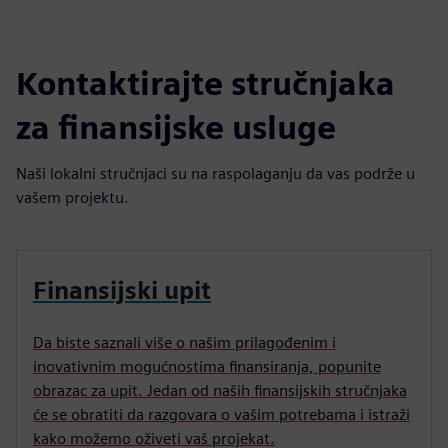
Kontaktirajte stručnjaka
za finansijske usluge
Naši lokalni stručnjaci su na raspolaganju da vas podrže u
vašem projektu.
Finansijski upit
Da biste saznali više o našim prilagođenim i
inovativnim mogućnostima finansiranja, popunite
obrazac za upit. Jedan od naših finansijskih stručnjaka
će se obratiti da razgovara o vašim potrebama i istraži
kako možemo oživeti vaš projekat.