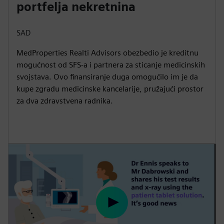
portfelja nekretnina
SAD
MedProperties Realti Advisors obezbedio je kreditnu
mogućnost od SFS-a i partnera za sticanje medicinskih
svojstava. Ovo finansiranje duga omogućilo im je da
kupe zgradu medicinske kancelarije, pružajući prostor
za dva zdravstvena radnika.
P
l