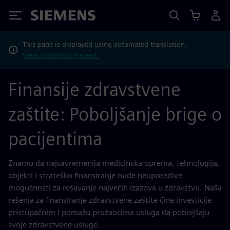
Siemens
This page is displayed using automated translation.
View in English instead?
Finansije zdravstvene
zaštite: Poboljšanje brige o
pacijentima
Znamo da najsavremenija medicinska oprema, tehnologija,
objekti i strateško finansiranje nude neuporedive
mogućnosti za rešavanje najvećih izazova u zdravstvu. Naša
rešenja za finansiranje zdravstvene zaštite čine investicije
pristupačnim i pomažu pružaocima usluga da poboljšaju
svoje zdravstvene usluge.