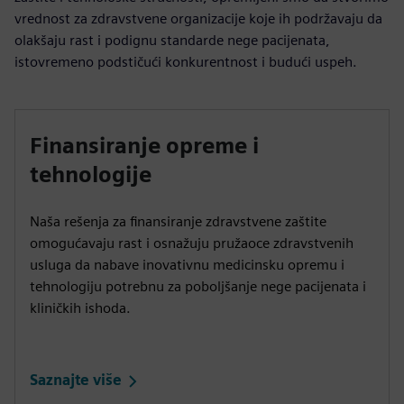
vrednost za zdravstvene organizacije koje ih podržavaju da
olakšaju rast i podignu standarde nege pacijenata,
istovremeno podstičući konkurentnost i budući uspeh.
Finansiranje opreme i
tehnologije
Naša rešenja za finansiranje zdravstvene zaštite
omogućavaju rast i osnažuju pružaoce zdravstvenih
usluga da nabave inovativnu medicinsku opremu i
tehnologiju potrebnu za poboljšanje nege pacijenata i
kliničkih ishoda.
Saznajte više