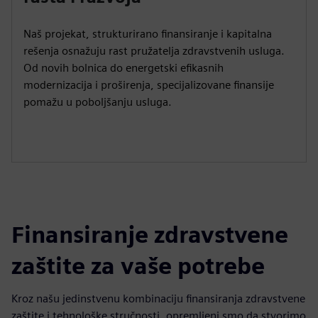
Naš projekat, strukturirano finansiranje i kapitalna
rešenja osnažuju rast pružatelja zdravstvenih usluga.
Od novih bolnica do energetski efikasnih
modernizacija i proširenja, specijalizovane finansije
pomažu u poboljšanju usluga.
Finansiranje zdravstvene
zaštite za vaše potrebe
Kroz našu jedinstvenu kombinaciju finansiranja zdravstvene
zaštite i tehnološke stručnosti, opremljeni smo da stvorimo