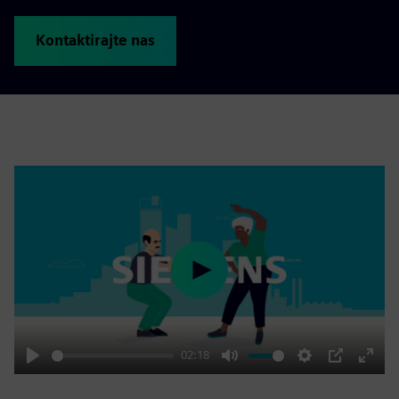
Kontaktirajte nas
Play
02:18
Play
Mute
Settings
PIP
Enter