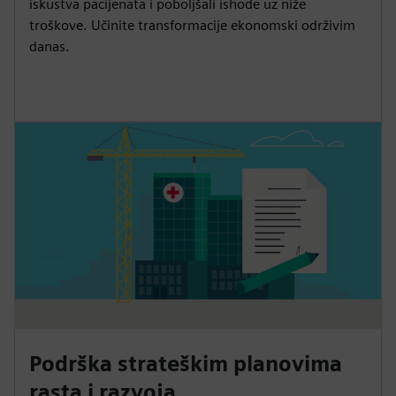
iskustva pacijenata i poboljšali ishode uz niže
troškove. Učinite transformacije ekonomski održivim
danas.
Podrška strateškim planovima
rasta i razvoja