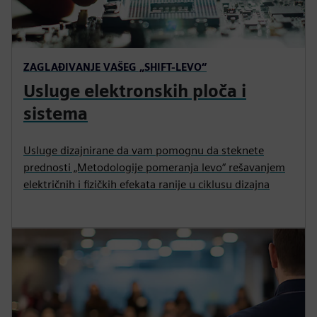
ZAGLAĐIVANJE VAŠEG „SHIFT-LEVO“
Usluge elektronskih ploča i
sistema
Usluge dizajnirane da vam pomognu da steknete
prednosti „Metodologije pomeranja levo“ rešavanjem
električnih i fizičkih efekata ranije u ciklusu dizajna