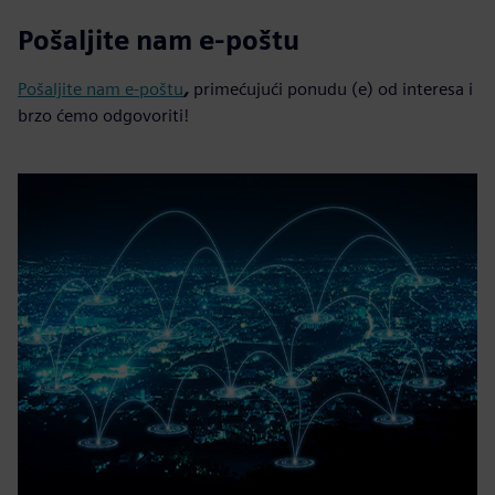
Pošaljite nam e-poštu
Pošaljite nam e-poštu
,
primećujući ponudu (e) od interesa i
brzo ćemo odgovoriti!