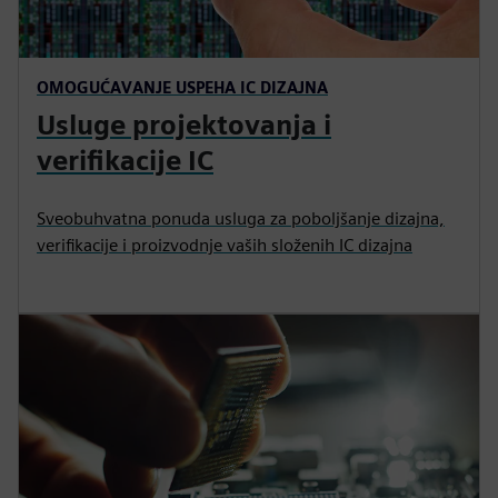
OMOGUĆAVANJE USPEHA IC DIZAJNA
Usluge projektovanja i
verifikacije IC
Sveobuhvatna ponuda usluga za poboljšanje dizajna,
verifikacije i proizvodnje vaših složenih IC dizajna