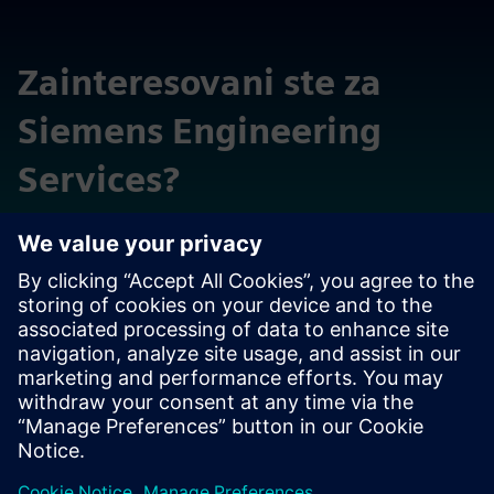
Zainteresovani ste za
Siemens Engineering
Services?
Da li želite da saznate više o širokom spektru drugih
inženjerskih usluga u porodici Siemens?
Saznajte više