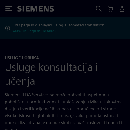
Siemens
This page is displayed using automated translation.
View in English instead?
USLUGE I OBUKA
Usluge konsultacija i
učenja
Siemens EDA Services se može pohvaliti uspehom u
poboljšanju produktivnosti i ublažavanju rizika u tokovima
dizajna i verifikacije naših kupaca. Isporučene od strane
visoko iskusnih globalnih timova, svaka ponuda usluga i
obuke dizajnirana je da maksimizira vaš poslovni i tehnički
uspeh.