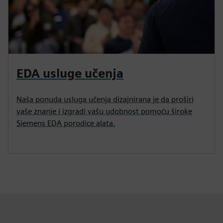
EDA usluge učenja
Naša ponuda usluga učenja dizajnirana je da proširi
vaše znanje i izgradi vašu udobnost pomoću široke
Siemens EDA porodice alata.