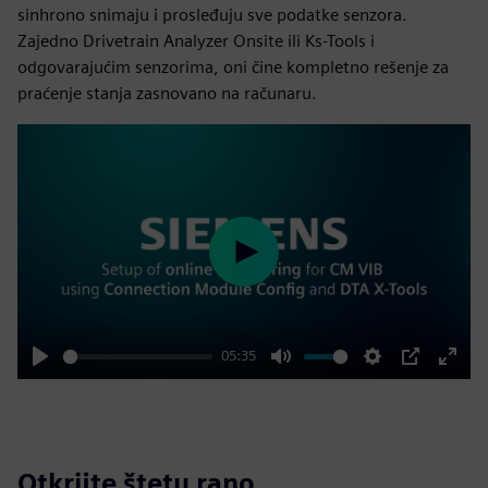
sinhrono snimaju i prosleđuju sve podatke senzora.
Zajedno Drivetrain Analyzer Onsite ili Ks-Tools i
odgovarajućim senzorima, oni čine kompletno rešenje za
praćenje stanja zasnovano na računaru.
Play
05:35
Play
Mute
Settings
PIP
Enter
fulls
Otkrijte štetu rano