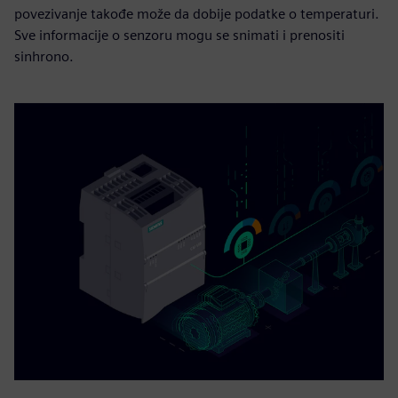
povezivanje takođe može da dobije podatke o temperaturi.
Sve informacije o senzoru mogu se snimati i prenositi
sinhrono.