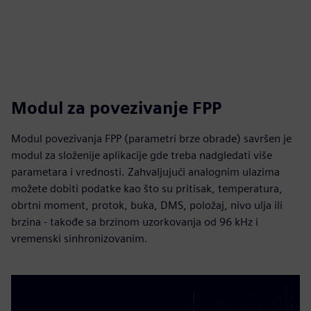
Modul za povezivanje FPP
Modul povezivanja FPP (parametri brze obrade) savršen je
modul za složenije aplikacije gde treba nadgledati više
parametara i vrednosti. Zahvaljujući analognim ulazima
možete dobiti podatke kao što su pritisak, temperatura,
obrtni moment, protok, buka, DMS, položaj, nivo ulja ili
brzina - takođe sa brzinom uzorkovanja od 96 kHz i
vremenski sinhronizovanim.