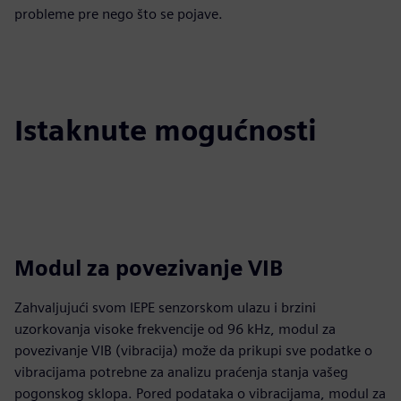
probleme pre nego što se pojave.
Istaknute mogućnosti
Modul za povezivanje VIB
Zahvaljujući svom IEPE senzorskom ulazu i brzini
uzorkovanja visoke frekvencije od 96 kHz, modul za
povezivanje VIB (vibracija) može da prikupi sve podatke o
vibracijama potrebne za analizu praćenja stanja vašeg
pogonskog sklopa. Pored podataka o vibracijama, modul za