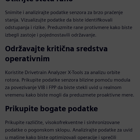
Snimite i analizirajte podatke senzora za brzo praćenje
stanja. Vizualizujte podatke da biste identifikovali
odstupanja i rizike. Preduzmite rane protivmere kako biste
izbegli zastoje i pojednostavili održavanje.
Održavajte kritična sredstva
operativnim
Koristite Drivetrain Analyzer X-Tools za analizu orbite
rotora. Prikupite podatke senzora blizine pomoću modula
za povezivanje VIB i FPP da biste stekli uvid u realnom
vremenu kako biste mogli da preduzmete proaktivne mere.
Prikupite bogate podatke
Prikupite različite, visokofrekventne i sinhronizovane
podatke o pogonskom sklopu. Analizirajte podatke za uvid
u mašine kako biste optimizovali operacije i sprečili