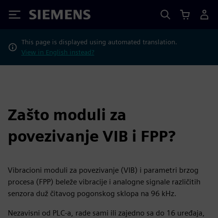
Siemens
This page is displayed using automated translation.
View in English instead?
Zašto moduli za
povezivanje VIB i FPP?
Vibracioni moduli za povezivanje (VIB) i parametri brzog
procesa (FPP) beleže vibracije i analogne signale različitih
senzora duž čitavog pogonskog sklopa na 96 kHz.
Nezavisni od PLC-a, rade sami ili zajedno sa do 16 uređaja,