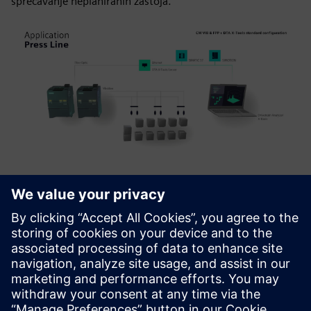
sprečavanje neplaniranih zastoja.
Detalji o proizvodu
Pregled proizvoda |
Prikupljanje podataka iz najbržih
složenih aplikacija