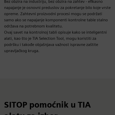
Bez obzira na industriju, bez obzira na zahtev - efikasno
napajanje je osnovni preduslov za pokretanje bilo koje vrste
opreme. Zahtevni proizvodni procesi mogu se podržati
samo ako se napajanje komponenti kontrolne table stalno
održava na potrebnom kvalitetu.
Ovaj savet na kontrolnoj tabli opisuje kako se inteligentni
alati, kao što je TIA Selection Tool, mogu koristiti za
podršku i takođe objašnjava važnost ispravne zaštite
upravljačkog kruga.
SITOP pomoćnik u TIA