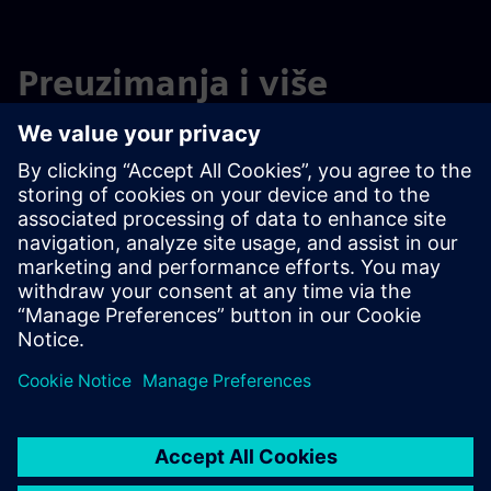
Preuzimanja i više
informacija
SITOP Manager - alat za puštanje u rad, inženjering i
nadzor SITOP napajanja
Kako prelazite sa softverskog alata „SITOP UPS Manager“
na softverski alat „SITOP Manager“?