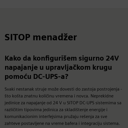
SITOP menadžer
Kako da konfigurišem sigurno 24V
napajanje u upravljačkom krugu
pomoću DC-UPS-a?
Svaki nestanak struje može dovesti do zastoja postrojenja -
što košta znatnu količinu vremena i novca. Neprekidne
jedinice za napajanje od 24 V u SITOP DC-UPS sistemima sa
različitim tipovima jedinica za skladištenje energije i
komunikacionim interfejsima pružaju rešenja za sve
zahteve postavljene na vreme bafera i integraciju sistema.