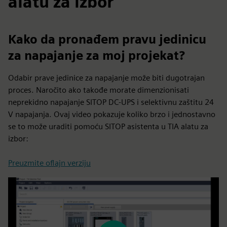
alatu za izbor
Kako da pronađem pravu jedinicu
za napajanje za moj projekat?
Odabir prave jedinice za napajanje može biti dugotrajan
proces. Naročito ako takođe morate dimenzionisati
neprekidno napajanje SITOP DC-UPS i selektivnu zaštitu 24
V napajanja. Ovaj video pokazuje koliko brzo i jednostavno
se to može uraditi pomoću SITOP asistenta u TIA alatu za
izbor:
Preuzmite oflajn verziju