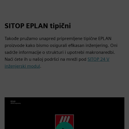
fulls
SITOP EPLAN tipični
Takođe pružamo unapred pripremljene tipične EPLAN
proizvode kako bismo osigurali efikasan inženjering. Oni
sadrže informacije o strukturi i upotrebi makronaredbi.
Naći ćete ih u našoj podršci na mreži pod
SITOP 24 V
inženjerski modul
.