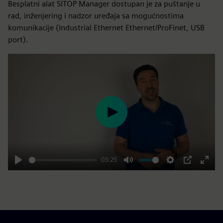
Besplatni alat SITOP Manager dostupan je za puštanje u
rad, inženjering i nadzor uređaja sa mogućnostima
komunikacije (Industrial Ethernet Ethernet/ProFinet, USB
port).
Play
03:25
Play
Mute
Settings
PIP
Enter
fulls