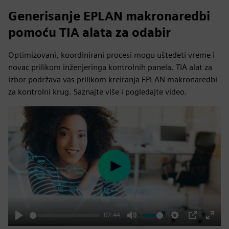
Generisanje EPLAN makronaredbi
pomoću TIA alata za odabir
Optimizovani, koordinirani procesi mogu uštedeti vreme i
novac prilikom inženjeringa kontrolnih panela. TIA alat za
izbor podržava vas prilikom kreiranja EPLAN makronaredbi
za kontrolni krug. Saznajte više i pogledajte video.
Play
02:44
Play
Mute
Settings
PIP
Enter