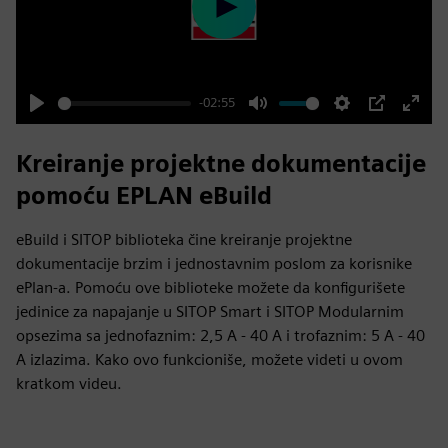
Play
-02:55
Play
Mute
Settings
PIP
Enter
fulls
Kreiranje projektne dokumentacije
pomoću EPLAN eBuild
eBuild i SITOP biblioteka čine kreiranje projektne
dokumentacije brzim i jednostavnim poslom za korisnike
ePlan-a. Pomoću ove biblioteke možete da konfigurišete
jedinice za napajanje u SITOP Smart i SITOP Modularnim
opsezima sa jednofaznim: 2,5 A - 40 A i trofaznim: 5 A - 40
A izlazima. Kako ovo funkcioniše, možete videti u ovom
kratkom videu.