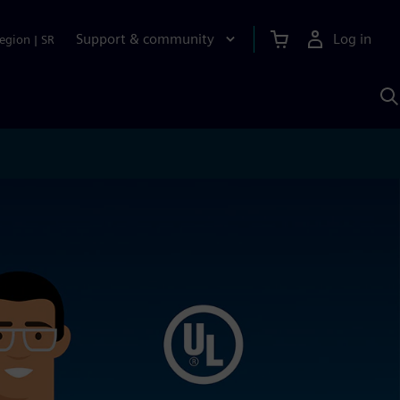
Support & community
Log in
egion
|
SR
S
w
A