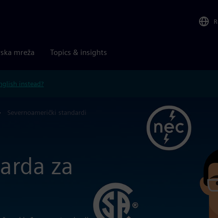
R
rska mreža
Topics & insights
nglish instead?
Severnoamerički standardi
arda za