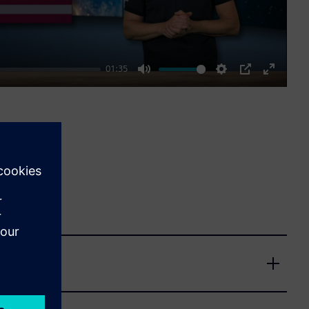
01:35
Mute
Settings
PIP
Enter
fullscre