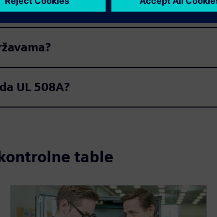
industrijske kontrolne ploče?
državama?
rda UL 508A?
 kontrolne table