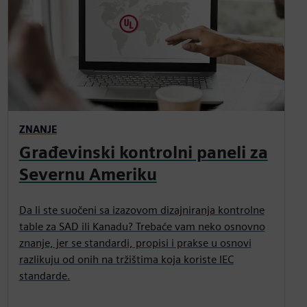
ZNANJE
Građevinski kontrolni paneli za
Severnu Ameriku
Da li ste suočeni sa izazovom dizajniranja kontrolne
table za SAD ili Kanadu? Trebaće vam neko osnovno
znanje, jer se standardi, propisi i prakse u osnovi
razlikuju od onih na tržištima koja koriste IEC
standarde.