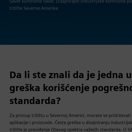
Savet kontrolne table: Dizajnirajte industrijske kontrolne 
tržište Severne Amerike
Da li ste znali da je jedna
greška korišćenje pogrešn
standarda?
Za pristup tržištu u Severnoj Americi, morate se pridržavat
aplikacije i proizvode. Česta greška u dizajniranju industrij
tržište je previđenje čitavog spektra važećih standarda. U SA