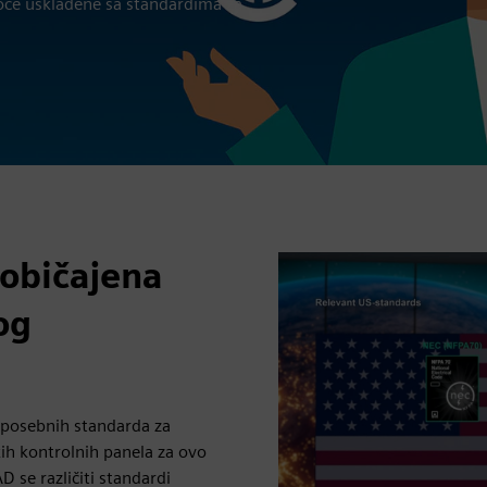
ploče usklađene sa standardima za
 uobičajena
og
i posebnih standarda za
skih kontrolnih panela za ovo
D se različiti standardi