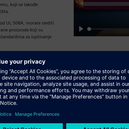
emu, koji se takođe
išta.
pod UL 508A, morate slediti
ane proizvode koji su
Play
standardima za ispitivanje
za vaš projekat
ate svake komponente?