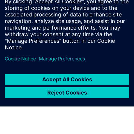
Imate pitanja?
Hajde da ćaskamo. Obratite se i mi ćemo vam pomoći
da shvatite najbolje mesto za početak.
Contact us