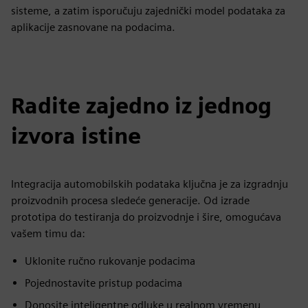
sisteme, a zatim isporučuju zajednički model podataka za
aplikacije zasnovane na podacima.
Radite zajedno iz jednog
izvora istine
Integracija automobilskih podataka ključna je za izgradnju
proizvodnih procesa sledeće generacije. Od izrade
prototipa do testiranja do proizvodnje i šire, omogućava
vašem timu da:
Uklonite ručno rukovanje podacima
Pojednostavite pristup podacima
Donosite inteligentne odluke u realnom vremenu