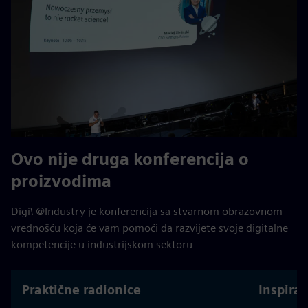
Ovo nije druga konferencija o
proizvodima
Digi\ @Industry je konferencija sa stvarnom obrazovnom
vrednošću koja će vam pomoći da razvijete svoje digitalne
kompetencije u industrijskom sektoru
Praktične radionice
Inspirat