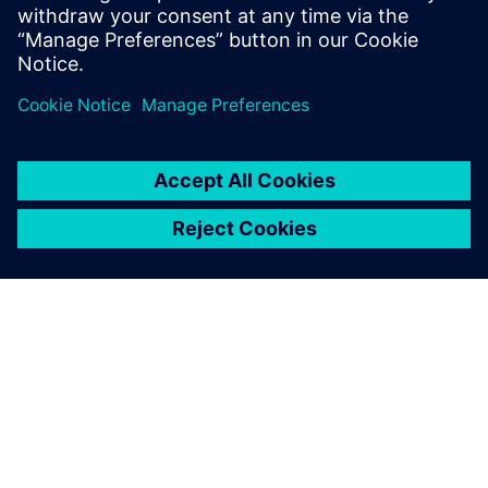
Pokrovitelji
Nemačko-poljska industrijska i
privredna komora