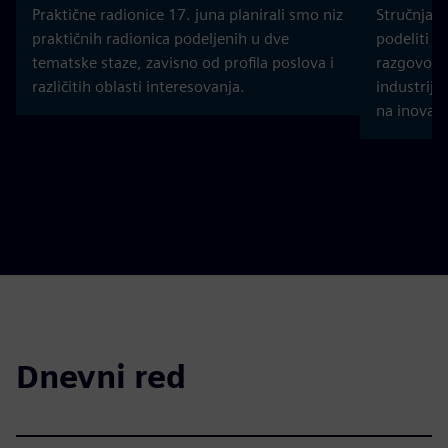
Praktične radionice 17. juna planirali smo niz
Stručnjaci 
praktičnih radionica podeljenih u dve
podeliti s
tematske staze, zavisno od profila poslova i
razgovorim
različitih oblasti interesovanja.
industriju
na inovat
Dnevni red