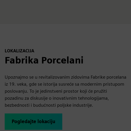
LOKALIZACIJA
Fabrika Porcelani
Upoznajmo se u revitalizovanim zidovima Fabrike porcelana
iz 19. veka, gde se istorija susreće sa modernim pristupom
poslovanju. To je jedinstveni prostor koji će pružiti
pozadinu za diskusije o inovativnim tehnologijama,
bezbednosti i budućnosti poljske industrije.
Pogledajte lokaciju