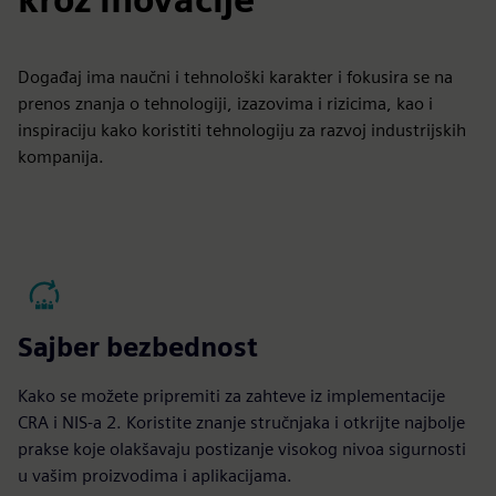
Događaj ima naučni i tehnološki karakter i fokusira se na
prenos znanja o tehnologiji, izazovima i rizicima, kao i
inspiraciju kako koristiti tehnologiju za razvoj industrijskih
kompanija.
Sajber bezbednost
Kako se možete pripremiti za zahteve iz implementacije
CRA i NIS-a 2. Koristite znanje stručnjaka i otkrijte najbolje
prakse koje olakšavaju postizanje visokog nivoa sigurnosti
u vašim proizvodima i aplikacijama.