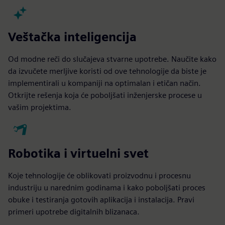
Veštačka inteligencija
Od modne reči do slučajeva stvarne upotrebe. Naučite kako
da izvučete merljive koristi od ove tehnologije da biste je
implementirali u kompaniji na optimalan i etičan način.
Otkrijte rešenja koja će poboljšati inženjerske procese u
vašim projektima.
Robotika i virtuelni svet
Koje tehnologije će oblikovati proizvodnu i procesnu
industriju u narednim godinama i kako poboljšati proces
obuke i testiranja gotovih aplikacija i instalacija. Pravi
primeri upotrebe digitalnih blizanaca.