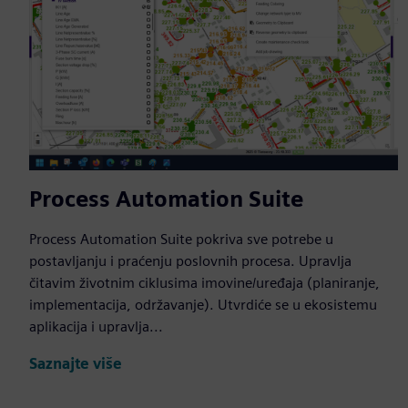
Process Automation Suite
Process Automation Suite pokriva sve potrebe u
postavljanju i praćenju poslovnih procesa. Upravlja
čitavim životnim ciklusima imovine/uređaja (planiranje,
implementacija, održavanje). Utvrdiće se u ekosistemu
aplikacija i upravlja...
Saznajte više