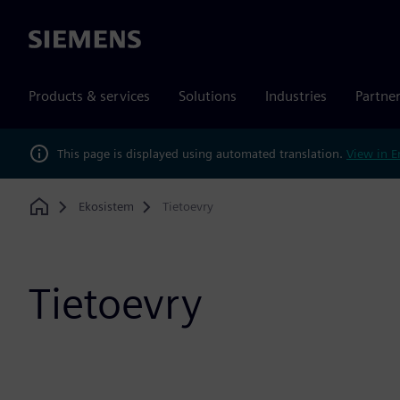
Siemens
Products & services
Solutions
Industries
Partne
This page is displayed using automated translation.
View in E
Ekosistem
Tietoevry
Home
Tietoevry