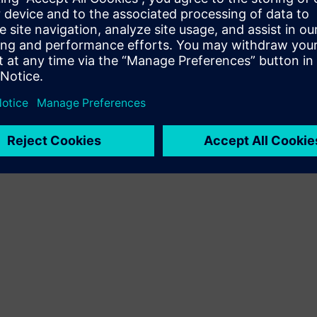
product and own product
Service
Provides a service for a Siemens Xcelerator
product/solution that helps the customer to implement,
integrate, operate or maintain it