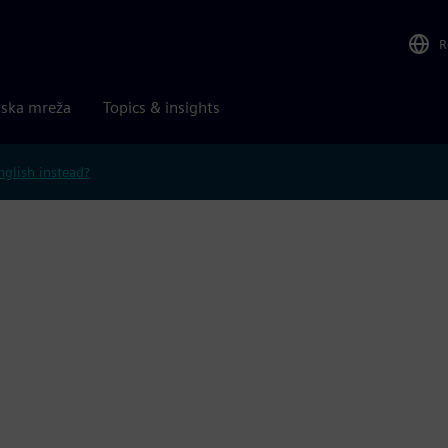
R
rska mreža
Topics & insights
nglish instead?