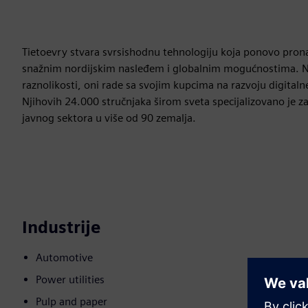
Tietoevry stvara svrsishodnu tehnologiju koja ponovo pron
snažnim nordijskim nasleđem i globalnim mogućnostima. Na
raznolikosti, oni rade sa svojim kupcima na razvoju digita
Njihovih 24.000 stručnjaka širom sveta specijalizovano je za
javnog sektora u više od 90 zemalja.
Industrije
Automotive
Power utilities
Pulp and paper