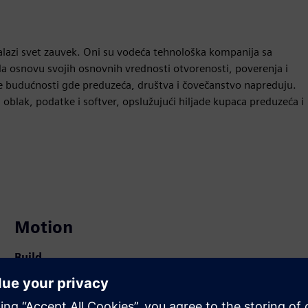
alazi svet zauvek. Oni su vodeća tehnološka kompanija sa
 osnovu svojih osnovnih vrednosti otvorenosti, poverenja i
lne budućnosti gde preduzeća, društva i čovečanstvo napreduju.
 oblak, podatke i softver, opslužujući hiljade kupaca preduzeća i
Motion
Build
Extends or builds on a Siemens Xcelerator product /
solution by creating a new product, or creates a new
customer solution via integration of Siemens Xcelerator