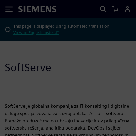
Siemens
This page is displayed using automated translation.
View in English instead?
SoftServe
SoftServe je globalna kompanija za IT konsalting i digitalne
usluge specijalizovana za razvoj oblaka, AI, IoT i softvera.
Pomaže preduzećima da ubrzaju inovacije kroz prilagođena
softverska rešenja, analitiku podataka, DevOps i sajber
bezbednost. SoftServe sarađuje sa vrhunskim tehnološkim