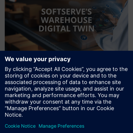
Warehouse Digital Twin
SoftServe-ovo rešenje Varehouse Warehouse Digital Twin
omogućava vam da virtuelno izgradite, upravljate i
redizajnirate svoje skladište - bez rizika od fizičkih
ispitivanja
Saznajte više