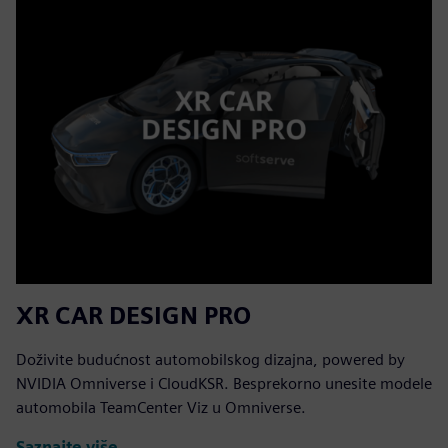
XR CAR DESIGN PRO
Doživite budućnost automobilskog dizajna, powered by
NVIDIA Omniverse i CloudKSR. Besprekorno unesite modele
automobila TeamCenter Viz u Omniverse.
Saznajte više