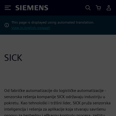
Siemens
This page is displayed using automated translation.
View in English instead?
SICK
Od fabričke automatizacije do logističke automatizacije -
senzorska rešenja kompanije SICK održavaju industriju u
pokretu. Kao tehnološki i tržišni lider, SICK pruža senzorska
inteligencija i rešenja za aplikacije koja stvaraju savršenu
osnovu za bezbednu i efikasnu kontrolu procesa, zaštitu