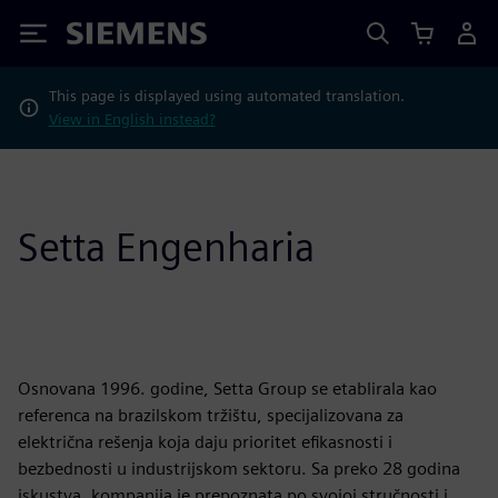
Siemens
This page is displayed using automated translation.
View in English instead?
Setta Engenharia
Osnovana 1996. godine, Setta Group se etablirala kao
referenca na brazilskom tržištu, specijalizovana za
električna rešenja koja daju prioritet efikasnosti i
bezbednosti u industrijskom sektoru. Sa preko 28 godina
iskustva, kompanija je prepoznata po svojoj stručnosti i