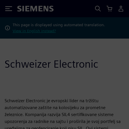
Siemens
This page is displayed using automated translation.
View in English instead?
Schweizer Electronic
Schweizer Electronic je evropski lider na tržištu
automatizovane zaštite na kolosijeku za prometne
železnice. Kompanija razvija SIL4 sertifikovane sisteme
upozorenja za radnike na sajtu i proširila je svoj portfelj sa
uređajima za geofenciranje koji nisu SIL. Ovi sistemi