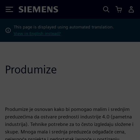
Siemens
This page is displayed using automated translation.
View in English instead?
Produmize
Produmize je osnovan kako bi pomogao malim i srednjim
preduzećima da ostvare prednosti industrije 4.0 (pametna
industrija). Tehnike potrebne za to često izgledaju složene i
skupe. Mnoga mala i srednja preduzeća odgađaće cena,
nejasnoća projekta i nedostatak jasnoće u postizanju