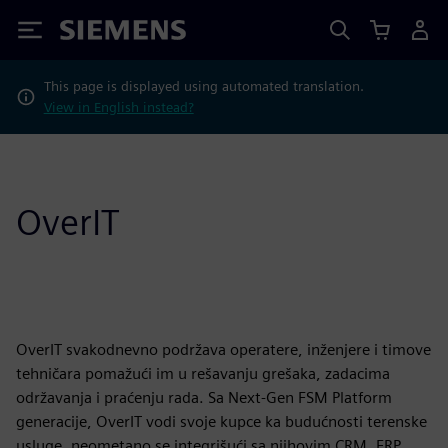
Siemens
This page is displayed using automated translation.
View in English instead?
OverIT
OverIT svakodnevno podržava operatere, inženjere i timove
tehničara pomažući im u rešavanju grešaka, zadacima
održavanja i praćenju rada. Sa Next-Gen FSM Platform
generacije, OverIT vodi svoje kupce ka budućnosti terenske
usluge, neometano se integrišući sa njihovim CRM, ERP,