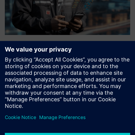
Next-Gen FSM Platform
OverIT podržava operatere, inženjere i tehničare koji im
pomažu u rešavanju grešaka, zadacima održavanja i
praćenju rada. OveriT vodi kupce ka budućnosti terenske
usluge, neometano se integrišući sa njihovim CRM, ERP,
upravljanjem...
Saznajte više