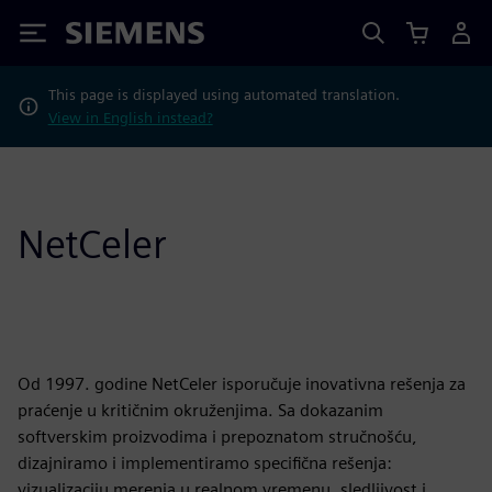
Siemens
This page is displayed using automated translation.
View in English instead?
NetCeler
Od 1997. godine NetCeler isporučuje inovativna rešenja za
praćenje u kritičnim okruženjima. Sa dokazanim
softverskim proizvodima i prepoznatom stručnošću,
dizajniramo i implementiramo specifična rešenja:
vizualizaciju merenja u realnom vremenu, sledljivost i