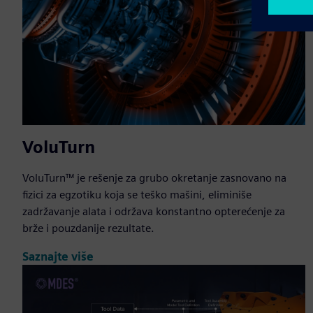
VoluTurn
VoluTurn™ je rešenje za grubo okretanje zasnovano na
fizici za egzotiku koja se teško mašini, eliminiše
zadržavanje alata i održava konstantno opterećenje za
brže i pouzdanije rezultate.
Saznajte više