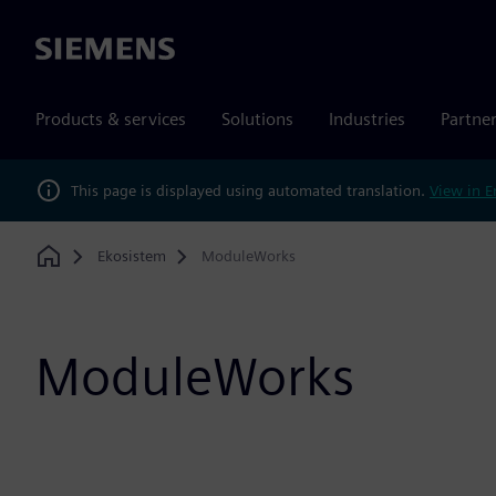
Siemens
Products & services
Solutions
Industries
Partne
This page is displayed using automated translation.
View in E
Ekosistem
ModuleWorks
Home
ModuleWorks