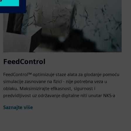
FeedControl
FeedControl™ optimizuje staze alata za glodanje pomoću
simulacije zasnovane na fizici - nije potrebna veza u
oblaku. Maksimizirajte efikasnost, sigurnost i
predvidljivost uz održavanje digitalne niti unutar NKS-a
Saznajte više