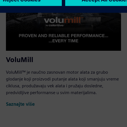
VoluMill
VoluMill™ je naučno zasnovan motor alata za grubo
glodanje koji proizvodi putanje alata koji smanjuju vreme
ciklusa, produžavaju vek alata i pružaju dosledne,
predvidljive performanse u svim materijalima.
Saznajte više