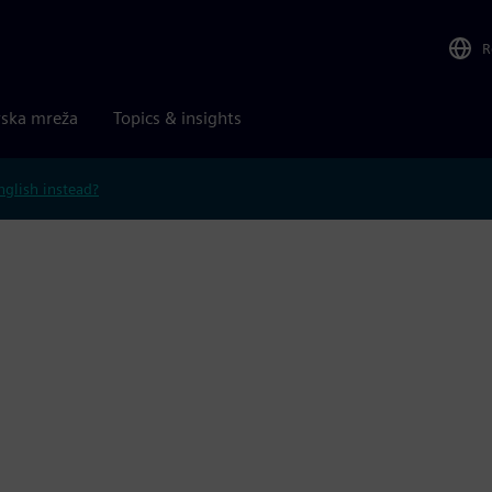
R
rska mreža
Topics & insights
nglish instead?