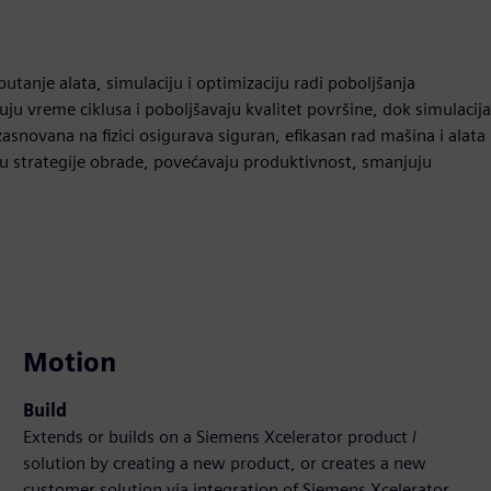
anje alata, simulaciju i optimizaciju radi poboljšanja
uju vreme ciklusa i poboljšavaju kvalitet površine, dok simulacija
snovana na fizici osigurava siguran, efikasan rad mašina i alata
u strategije obrade, povećavaju produktivnost, smanjuju
Motion
Build
Extends or builds on a Siemens Xcelerator product /
solution by creating a new product, or creates a new
customer solution via integration of Siemens Xcelerator