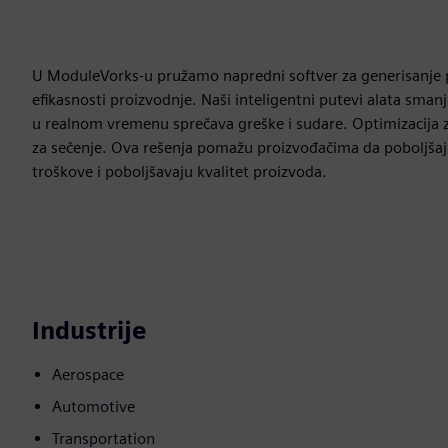
U ModuleVorks-u pružamo napredni softver za generisanje put
efikasnosti proizvodnje. Naši inteligentni putevi alata smanj
u realnom vremenu sprečava greške i sudare. Optimizacija za
za sečenje. Ova rešenja pomažu proizvođačima da poboljšaj
troškove i poboljšavaju kvalitet proizvoda.
Industrije
Aerospace
Automotive
Transportation