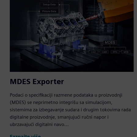
MDES Exporter
Podaci o specifikaciji razmene podataka u proizvodnji
(MDES) se neprimetno integrišu sa simulacijom,
sistemima za izbegavanje sudara i drugim tokovima rada
digitalne proizvodnje, smanjujući ručni napor i
ubrzavajući digitalni navo...
Saznajte više