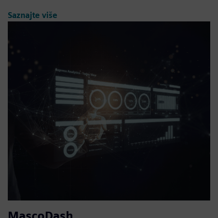
Saznajte više
MascoDash