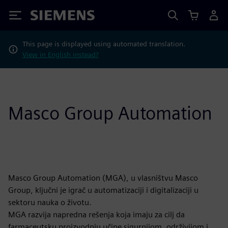
Siemens
This page is displayed using automated translation.
View in English instead?
Masco Group Automation
Masco Group Automation (MGA), u vlasništvu Masco
Group, ključni je igrač u automatizaciji i digitalizaciji u
sektoru nauka o životu.
MGA razvija napredna rešenja koja imaju za cilj da
farmaceutsku proizvodnju učine sigurnijom, održivijom i